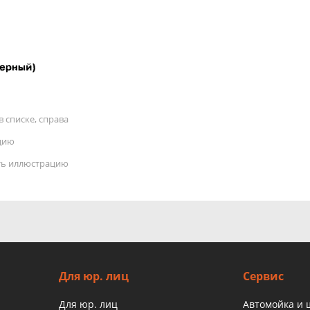
 списке, справа
цию
ать иллюстрацию
Для юр. лиц
Сервис
Для юр. лиц
Автомойка и