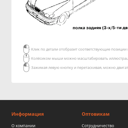
- Клик по детали отобразит соответствующие позиции в
- Колёсиком мыши можно масштабировать иллюстра
- Зажимая левую кнопку и перетаскивая, можно двиг
Информация
Оптовикам
О компании
Сотрудничество