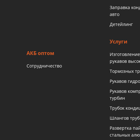
Заправка ко
авто
Детейлинг
Услуги
АКБ оптом
Изготовление
рукавов высо
Сотрудничество
Тормозных тр
Рукавов гидр
Рукавов комп
турбин
Трубок конди
Шлангов тру
Развертка па
стальных ал