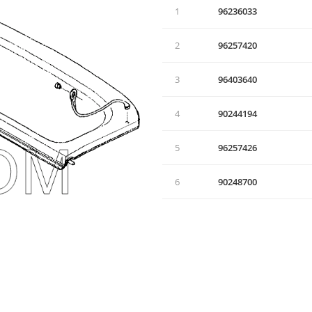
1
96236033
2
96257420
3
96403640
4
90244194
5
96257426
6
90248700