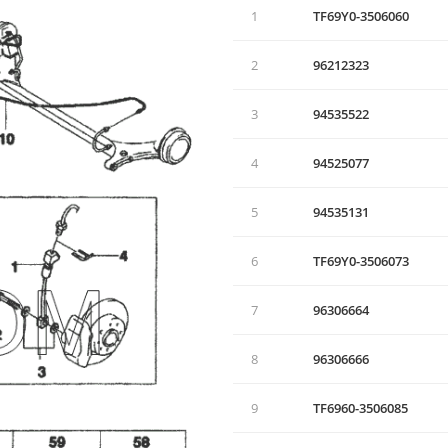
1
TF69Y0-3506060
2
96212323
3
94535522
4
94525077
5
94535131
6
TF69Y0-3506073
7
96306664
8
96306666
9
TF6960-3506085