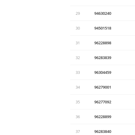
29
94630240
30
94501518
31
96228898
32
96283839
33
96304459
34
96279001
35
96277092
36
96228899
37
96283840