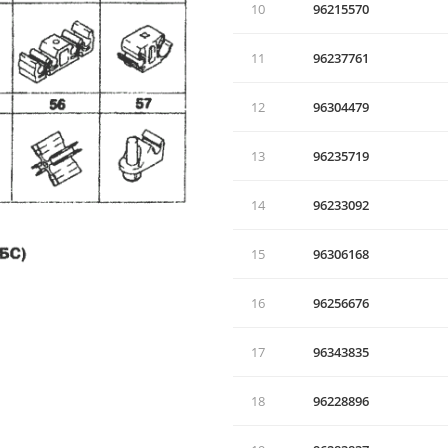
10
96215570
11
96237761
12
96304479
13
96235719
14
96233092
15
96306168
16
96256676
17
96343835
18
96228896