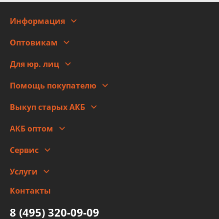
Информация
О компании
Оптовикам
Адреса
Сотрудничество
Новости
Для юр. лиц
Для юр. лиц
Автоблог
Помощь покупателю
Правовая информация
Что с моим заказом
Выкуп старых АКБ
Оплата
Стоимость
Гарантии и возврат
АКБ оптом
Сотрудничество
Скидки
Сервис
Автомойка и шиномонтаж
Услуги
Заправка кондиционера авто
Изготовление и ремонт рукавов
Контакты
Детейлинг
высокого давления
Тормозных трубок
8 (495) 320-09-09