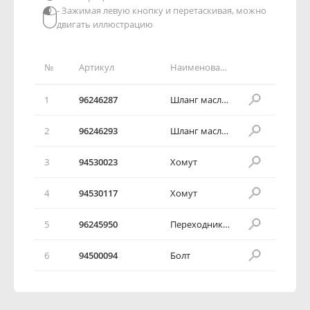
- Зажимая левую кнопку и перетаскивая, можно
двигать иллюстрацию
№
Артикул
Наименование детали
1
96246287
Шланг масляного радиатора
2
96246293
Шланг масляного радиатора
3
94530023
Хомут
4
94530117
Хомут
5
96245950
Переходник масляного радиатора
6
94500094
Болт