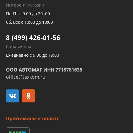
Рукавов гидроусилителей
Интерент магазин
Рукавов компрессоров и турбин
Пн-Пт с 9:00 до 20 :00
Трубок кондиционеров
Сб, Вск с 10:00 до 18:00
Шлангов трубок КПП АКПП
8 (499) 426-01-56
Развертка пайка медных стальных
Справочная
алюминиевых трубок и штуцеров
Ежедневно с 9:00 до 19:00
ООО АВТОМАГ ИНН 7718781635
office@texkom.ru
Принимаем к оплате