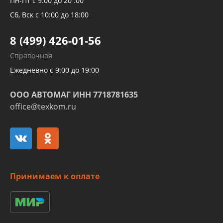
Пн-Пт с 9:00 до 20 :00
Трубок кондиционеров
Сб, Вск с 10:00 до 18:00
Шлангов трубок КПП АКПП
8 (499) 426-01-56
Развертка пайка медных стальных
Справочная
алюминиевых трубок и штуцеров
Ежедневно с 9:00 до 19:00
ООО АВТОМАГ ИНН 7718781635
office@texkom.ru
Принимаем к оплате