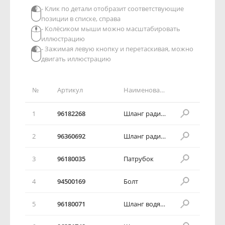
- Клик по детали отобразит соответствующие
позиции в списке, справа
- Колёсиком мыши можно масштабировать
иллюстрацию
- Зажимая левую кнопку и перетаскивая, можно
двигать иллюстрацию
№
Артикул
Наименование детали
1
96182268
Шланг радиатора верхний
2
96360692
Шланг радиатора нижний
3
96180035
Патрубок
4
94500169
Болт
5
96180071
Шланг водяного насоса