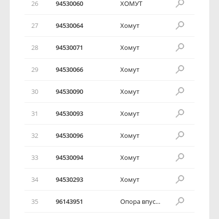
26
94530060
ХОМУТ
27
94530064
Хомут
28
94530071
Хомут
29
94530066
Хомут
30
94530090
Хомут
31
94530093
Хомут
32
94530096
Хомут
33
94530094
Хомут
34
94530293
Хомут
35
96143951
Опора впускного коллектора