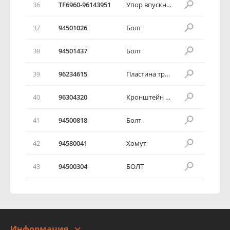
36
TF6960-96143951
Упор впускного коллектора
37
94501026
Болт
38
94501437
Болт
39
96234615
Пластина тройника
40
96304320
Кронштейн шланга
41
94500818
Болт
42
94580041
Хомут
43
94500304
БОЛТ
Информация