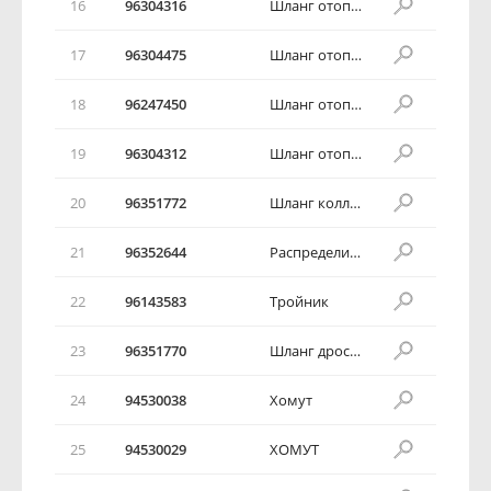
16
96304316
Шланг отопителя салона
17
96304475
Шланг отопителя салона
18
96247450
Шланг отопителя салона
19
96304312
Шланг отопителя салона
20
96351772
Шланг коллектора
21
96352644
Распределитель воды
22
96143583
Тройник
23
96351770
Шланг дроссельной заслонки
24
94530038
Хомут
25
94530029
ХОМУТ