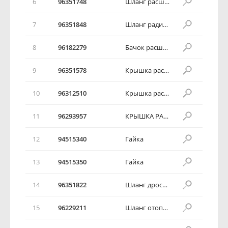
6
96351748
Шланг расширительного бачка
7
96351848
Шланг радиатора к расширительному бачку
8
96182279
Бачок расширительный
9
96351578
Крышка расширительного бочка
10
96312510
Крышка расширительного бочка
11
96293957
КРЫШКА РАСШИРИТЕЛЬНОГО БАЧКА
12
94515340
Гайка
13
94515350
Гайка
14
96351822
Шланг дроссельной заслонки
15
96229211
Шланг отопителя салона