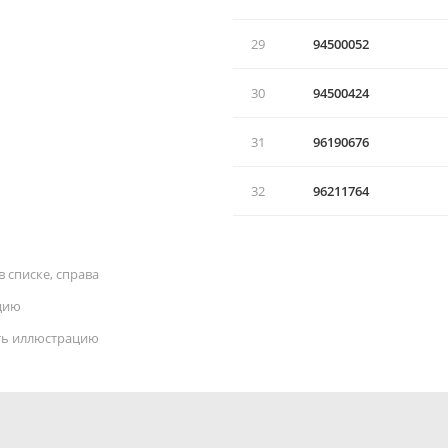
29
94500052
30
94500424
31
96190676
32
96211764
 списке, справа
цию
ать иллюстрацию