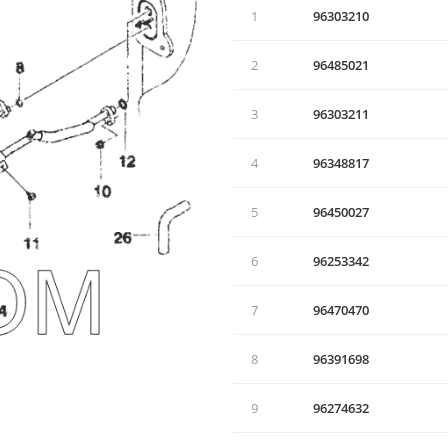
1
96303210
2
96485021
3
96303211
4
96348817
5
96450027
6
96253342
7
96470470
8
96391698
9
96274632