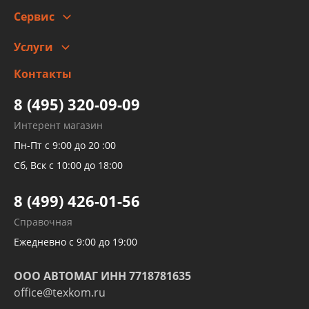
Сотрудничество
Скидки
Сервис
Автомойка и шиномонтаж
Услуги
Заправка кондиционера авто
Изготовление и ремонт рукавов
Контакты
Детейлинг
высокого давления
Тормозных трубок
8 (495) 320-09-09
Рукавов гидроусилителей
Интерент магазин
Рукавов компрессоров и турбин
Пн-Пт с 9:00 до 20 :00
Трубок кондиционеров
Сб, Вск с 10:00 до 18:00
Шлангов трубок КПП АКПП
8 (499) 426-01-56
Развертка пайка медных стальных
Справочная
алюминиевых трубок и штуцеров
Ежедневно с 9:00 до 19:00
ООО АВТОМАГ ИНН 7718781635
office@texkom.ru