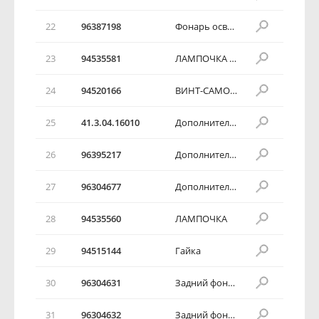
22
96387198
Фонарь освещения номерного знака
23
94535581
ЛАМПОЧКА ГАБАРИТНАЯ
24
94520166
ВИНТ-САМОРЕЗ
25
41.3.04.16010
Дополнительный стоп-сигнал в сборе
26
96395217
Дополнительный стоп-сигнал в сборе
27
96304677
Дополнительный стоп-сигнал в сборе
28
94535560
ЛАМПОЧКА
29
94515144
Гайка
30
96304631
Задний фонарь в сборе
31
96304632
Задний фонарь в сборе