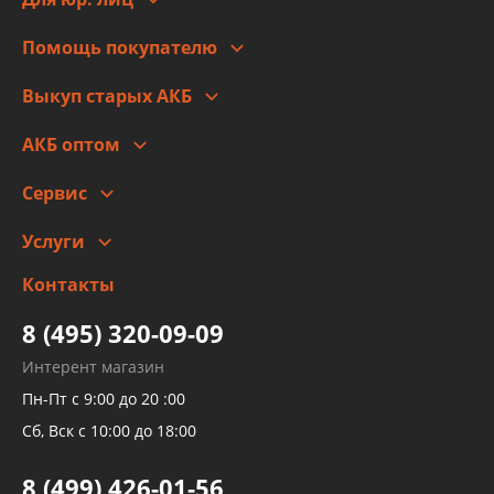
Для юр. лиц
Автоблог
Помощь покупателю
Правовая информация
Что с моим заказом
Выкуп старых АКБ
Оплата
Стоимость
Гарантии и возврат
АКБ оптом
Сотрудничество
Скидки
Сервис
Автомойка и шиномонтаж
Услуги
Заправка кондиционера авто
Изготовление и ремонт рукавов
Контакты
Детейлинг
высокого давления
Тормозных трубок
8 (495) 320-09-09
Рукавов гидроусилителей
Интерент магазин
Рукавов компрессоров и турбин
Пн-Пт с 9:00 до 20 :00
Трубок кондиционеров
Сб, Вск с 10:00 до 18:00
Шлангов трубок КПП АКПП
8 (499) 426-01-56