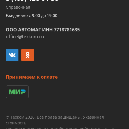
Развертка пайка медных стальных
Справочная
алюминиевых трубок и штуцеров
Ежедневно с 9:00 до 19:00
ООО АВТОМАГ ИНН 7718781635
office@texkom.ru
Принимаем к оплате
© Техком 2026. Все права защищены. Указанная
стоимость
товаров и условия их приобретения действительны на