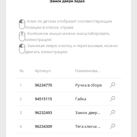
- Клик по детали отобразит соответствующие
позиции в списке, справа
- Колёсиком мыши можно масштабировать
иллюстрацию
- Зажимая левую кнопку и перетаскивая, можно
двигать иллюстрацию
№
Артикул
Наименование детали
1
96234770
Ручка в сборе
2
94515115
Гайка
3
96232493
Замок двери задка в сборе
4
96234309
Тяга ключа замка двери задка