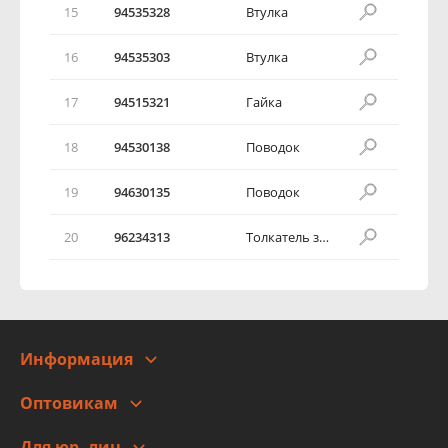
15
94535328
Втулка
16
94535303
Втулка
17
94515321
Гайка
18
94530138
Поводок
19
94630135
Поводок
20
96234313
Толкатель защелки замка багажника
Информация
О компании
Оптовикам
Адреса
Сотрудничество
Новости
Для юр. лиц