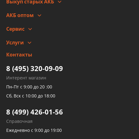
Выкуп старых АКБ
Оплата
Стоимость
Гарантии и возврат
АКБ оптом
Сотрудничество
Скидки
Сервис
Автомойка и шиномонтаж
Услуги
Заправка кондиционера авто
Изготовление и ремонт рукавов
Контакты
Детейлинг
высокого давления
Тормозных трубок
8 (495) 320-09-09
Рукавов гидроусилителей
Интерент магазин
Рукавов компрессоров и турбин
Пн-Пт с 9:00 до 20 :00
Трубок кондиционеров
Сб, Вск с 10:00 до 18:00
Шлангов трубок КПП АКПП
8 (499) 426-01-56
Развертка пайка медных стальных
Справочная
алюминиевых трубок и штуцеров
Ежедневно с 9:00 до 19:00