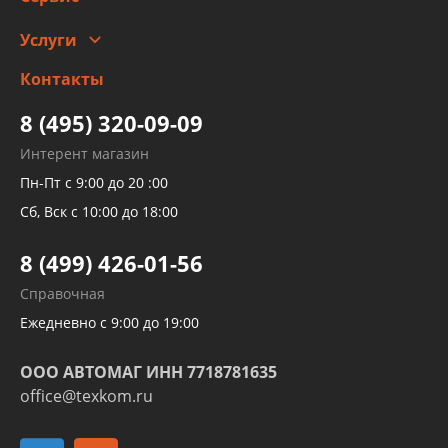
Автомойка и шиномонтаж
Услуги
Заправка кондиционера авто
Изготовление и ремонт рукавов
Контакты
Детейлинг
высокого давления
Тормозных трубок
8 (495) 320-09-09
Рукавов гидроусилителей
Интерент магазин
Рукавов компрессоров и турбин
Пн-Пт с 9:00 до 20 :00
Трубок кондиционеров
Сб, Вск с 10:00 до 18:00
Шлангов трубок КПП АКПП
8 (499) 426-01-56
Развертка пайка медных стальных
Справочная
алюминиевых трубок и штуцеров
Ежедневно с 9:00 до 19:00
ООО АВТОМАГ ИНН 7718781635
office@texkom.ru