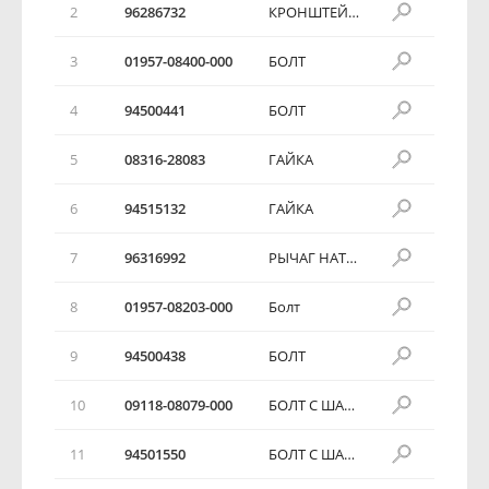
2
96286732
КРОНШТЕЙН ПОДВЕСКИ ДВИГАТЕЛЯ
3
01957-08400-000
БОЛТ
4
94500441
БОЛТ
5
08316-28083
ГАЙКА
6
94515132
ГАЙКА
7
96316992
РЫЧАГ НАТЯЖНОЙ
8
01957-08203-000
Болт
9
94500438
БОЛТ
10
09118-08079-000
БОЛТ С ШАЙБОЙ
11
94501550
БОЛТ С ШАЙБОЙ