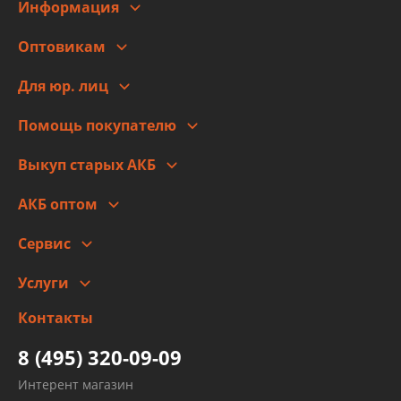
Информация
О компании
Оптовикам
Адреса
Сотрудничество
Новости
Для юр. лиц
Для юр. лиц
Автоблог
Помощь покупателю
Правовая информация
Что с моим заказом
Выкуп старых АКБ
Оплата
Стоимость
Гарантии и возврат
АКБ оптом
Сотрудничество
Скидки
Сервис
Автомойка и шиномонтаж
Услуги
Заправка кондиционера авто
Изготовление и ремонт рукавов
Контакты
Детейлинг
высокого давления
Тормозных трубок
8 (495) 320-09-09
Рукавов гидроусилителей
Интерент магазин