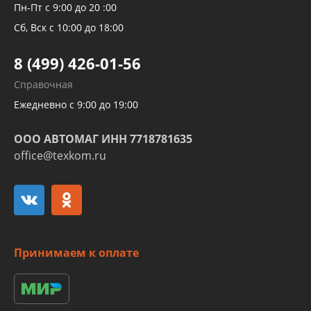
Рукавов компрессоров и турбин
Пн-Пт с 9:00 до 20 :00
Трубок кондиционеров
Сб, Вск с 10:00 до 18:00
Шлангов трубок КПП АКПП
8 (499) 426-01-56
Развертка пайка медных стальных
Справочная
алюминиевых трубок и штуцеров
Ежедневно с 9:00 до 19:00
ООО АВТОМАГ ИНН 7718781635
office@texkom.ru
Принимаем к оплате