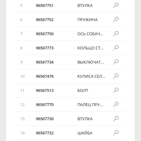
5
96567751
ВТУЛКА
6
96567752
ПРУЖИНА
7
96567750
ОСЬ СОБАЧКИ
8
96567773
КОЛЬЦО СТОПОРНОЕ
9
96567734
ВЫКЛЮЧАТЕЛЬ МЕХАНИЗМА ПАРКОВКИ
10
96567476
КУЛИСА СЕЛЕКТОРА
11
96567513
БОЛТ
12
96567770
ПАЛЕЦ ПРУЖИННЫЙ
13
96567730
ВТУЛКА
14
96567732
ШАЙБА