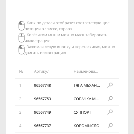
- Клик по детали отобразит соответствующие
позиции в списке, справа
- Колёсиком мыши можно масштабировать
иллюстрацию
- Зажимая левую кнопку и перетаскивая, можно
двигать иллюстрацию
№
Артикул
Наименование детали
1
96567748
ТЯГА МЕХАНИЗМА ПАРКОВКИ
2
96567753
СОБАЧКА МЕХАНИЗМА ПАРКОВКИ
3
96567749
СУППОРТ
4
96567737
КОРОМЫСЛО