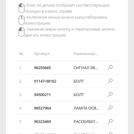
- Клик по детали отобразит соответствующие
позиции в списке, справа
- Колёсиком мыши можно масштабировать
иллюстрацию
- Зажимая левую кнопку и перетаскивая, можно
двигать иллюстрацию
№
Артикул
Наименование детали
1
96293665
СИГНАЛ ЗВУКОВОЙ
2
01147-08162
БОЛТ
3
94500211
БОЛТ
4
96527964
ЛАМПА ОСВЕЩЕНИЯ САЛОНА
5
96323469
РАССЕИВАТЕЛЬ