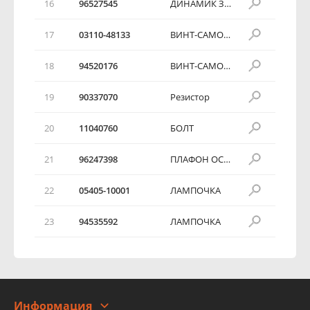
16
96527545
ДИНАМИК ЗАДНИЙ
17
03110-48133
ВИНТ-САМОРЕЗ
18
94520176
ВИНТ-САМОРЕЗ
19
90337070
Резистор
20
11040760
БОЛТ
21
96247398
ПЛАФОН ОСВЕЩЕНИЯ САЛОНА
22
05405-10001
ЛАМПОЧКА
23
94535592
ЛАМПОЧКА
Информация