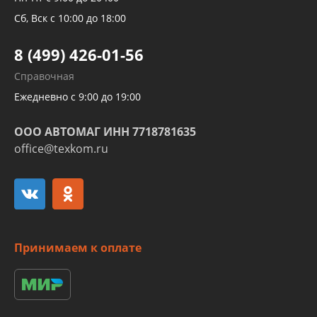
Трубок кондиционеров
Сб, Вск с 10:00 до 18:00
Шлангов трубок КПП АКПП
8 (499) 426-01-56
Развертка пайка медных стальных
Справочная
алюминиевых трубок и штуцеров
Ежедневно с 9:00 до 19:00
ООО АВТОМАГ ИНН 7718781635
office@texkom.ru
Принимаем к оплате