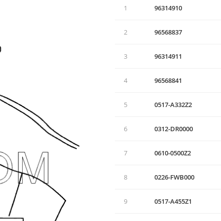
1
96314910
2
96568837
3
96314911
4
96568841
5
0517-А332Z2
6
0312-DR0000
7
0610-0500Z2
8
0226-FWВ000
9
0517-А455Z1