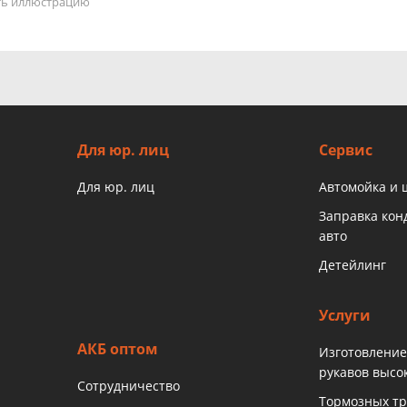
ать иллюстрацию
Для юр. лиц
Сервис
Для юр. лиц
Автомойка и
Заправка ко
авто
Детейлинг
Услуги
АКБ оптом
Изготовление
рукавов высо
Сотрудничество
Тормозных тр