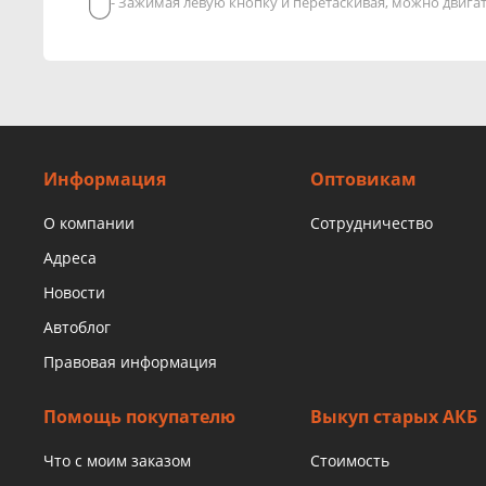
- Зажимая левую кнопку и перетаскивая, можно двиг
Информация
Оптовикам
О компании
Сотрудничество
Адреса
Новости
Автоблог
Правовая информация
Помощь покупателю
Выкуп старых АКБ
Что с моим заказом
Стоимость