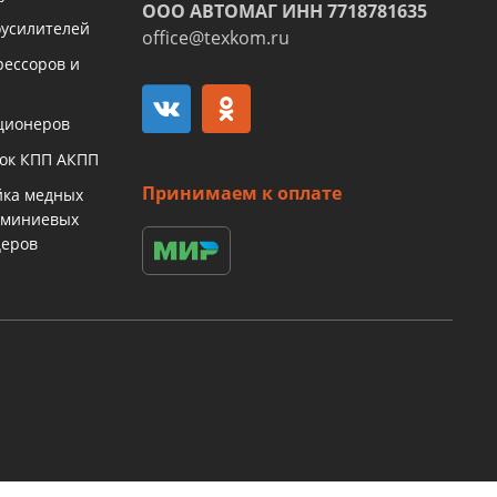
ООО АВТОМАГ ИНН 7718781635
оусилителей
office@texkom.ru
рессоров и
ционеров
бок КПП АКПП
Принимаем к оплате
йка медных
юминиевых
церов