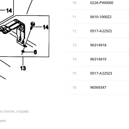
10
0226-РW0000
11
0610-1000Z2
12
0517-А225Z2
13
96314918
14
96314919
15
0517-А225Z3
16
96569347
 списке, справа
цию