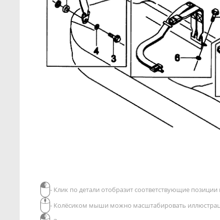
- Клик по детали отобразит соответствующие позиции в
- Колёсиком мыши можно масштабировать иллюстра