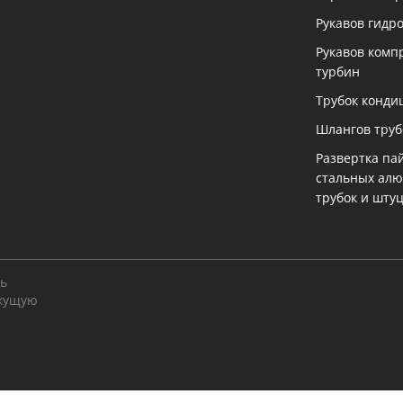
Рукавов гидр
Рукавов комп
турбин
Трубок конди
Шлангов тру
Развертка па
стальных ал
трубок и шту
ть
екущую