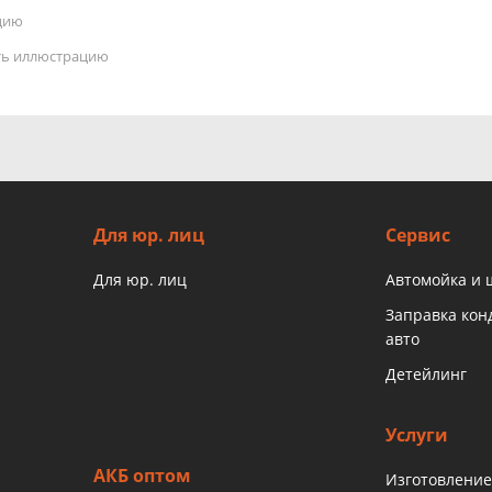
цию
ать иллюстрацию
Для юр. лиц
Сервис
Для юр. лиц
Автомойка и
Заправка ко
авто
Детейлинг
Услуги
АКБ оптом
Изготовление