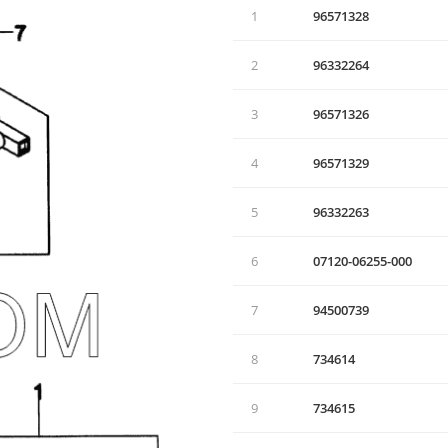
1
96571328
2
96332264
3
96571326
4
96571329
5
96332263
6
07120-06255-000
7
94500739
8
734614
9
734615