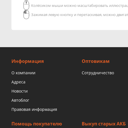
- Колёсиком мыши можно масштабировать иллюстра
- Зажимая левую кнопку и перетаскивая, можно двиг
Информация
Оптовикам
О компании
Сотрудничество
Адреса
Новости
Автоблог
Правовая информация
Помощь покупателю
Выкуп старых АКБ