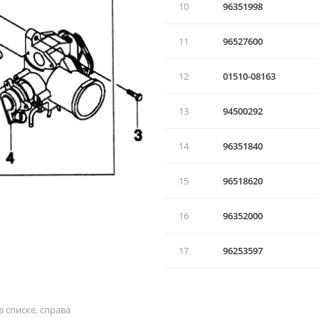
10
96351998
11
96527600
12
01510-08163
13
94500292
14
96351840
15
96518620
16
96352000
17
96253597
 списке, справа