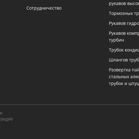
рукавов высо
Сотрудничество
Тормозных тр
Рукавов гидр
Рукавов комп
турбин
Трубок конди
Шлангов тру
Развертка па
стальных ал
трубок и шту
ть
екущую