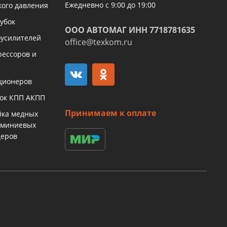
Ежедневно с 9:00 до 19:00
кого давления
убок
ООО АВТОМАГ ИНН 7718781635
оусилителей
office@texkom.ru
рессоров и
ционеров
бок КПП АКПП
Принимаем к оплате
йка медных
юминиевых
церов