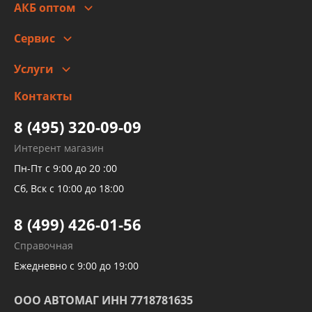
Гарантии и возврат
АКБ оптом
Сотрудничество
Скидки
Сервис
Автомойка и шиномонтаж
Услуги
Заправка кондиционера авто
Изготовление и ремонт рукавов
Контакты
Детейлинг
высокого давления
Тормозных трубок
8 (495) 320-09-09
Рукавов гидроусилителей
Интерент магазин
Рукавов компрессоров и турбин
Пн-Пт с 9:00 до 20 :00
Трубок кондиционеров
Сб, Вск с 10:00 до 18:00
Шлангов трубок КПП АКПП
8 (499) 426-01-56
Развертка пайка медных стальных
Справочная
алюминиевых трубок и штуцеров
Ежедневно с 9:00 до 19:00
ООО АВТОМАГ ИНН 7718781635