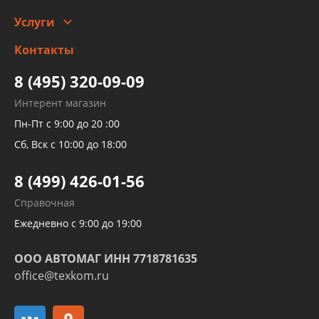
Автомойка и шиномонтаж
Услуги
Заправка кондиционера авто
Изготовление и ремонт рукавов
Контакты
Детейлинг
высокого давления
Тормозных трубок
8 (495) 320-09-09
Рукавов гидроусилителей
Интерент магазин
Рукавов компрессоров и турбин
Пн-Пт с 9:00 до 20 :00
Трубок кондиционеров
Сб, Вск с 10:00 до 18:00
Шлангов трубок КПП АКПП
8 (499) 426-01-56
Развертка пайка медных стальных
Справочная
алюминиевых трубок и штуцеров
Ежедневно с 9:00 до 19:00
ООО АВТОМАГ ИНН 7718781635
office@texkom.ru