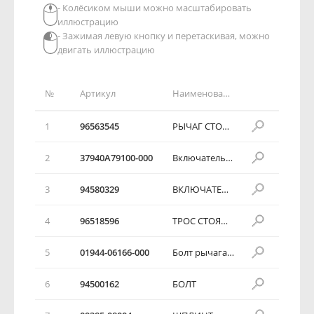
- Колёсиком мыши можно масштабировать
иллюстрацию
- Зажимая левую кнопку и перетаскивая, можно
двигать иллюстрацию
№
Артикул
Наименование детали
1
96563545
РЫЧАГ СТОЯНОЧНОГО ТОРМОЗА
2
37940А79100-000
Включатель стояночного тормоза
3
94580329
ВКЛЮЧАТЕЛЬ СТОЯНОЧНОГО ТОРМОЗА
4
96518596
ТРОС СТОЯНОЧНОГО ТОРМОЗА
5
01944-06166-000
Болт рычага тормозной стойки
6
94500162
БОЛТ