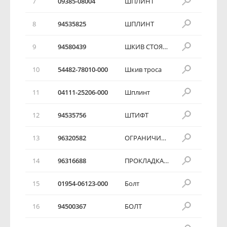
7
09385-08004
ШПЛИНТ
8
94535825
ШПЛИНТ
9
94580439
ШКИВ СТОЯНОЧНОГО ТРОСА
10
54482-78010-000
Шкив троса
11
04111-25206-000
Шплинт
12
94535756
ШТИФТ
13
96320582
ОГРАНИЧИТЕЛЬ СТОЯНОЧНОГО ТРОСА
14
96316688
ПРОКЛАДКА ТРОСА
15
01954-06123-000
Болт
16
94500367
БОЛТ