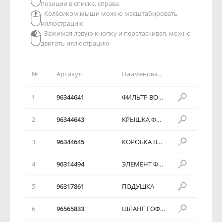
позиции в списке, справа
- Колёсиком мыши можно масштабировать
иллюстрацию
- Зажимая левую кнопку и перетаскивая, можно
двигать иллюстрацию
№
Артикул
Наименование детали
1
96344641
ФИЛЬТР ВОЗДУШНЫЙ В СБОРЕ
2
96344643
КРЫШКА ФОЗДУШНОГО ФИЛЬТРА
3
96344645
КОРОБКА ВОЗДУШНОГО ФИЛЬТРА
4
96314494
ЭЛЕМЕНТ ФИЛЬТРУЮЩИЙ
5
96317861
ПОДУШКА
6
96565833
ШЛАНГ ГОФРИРОВАННЫЙ