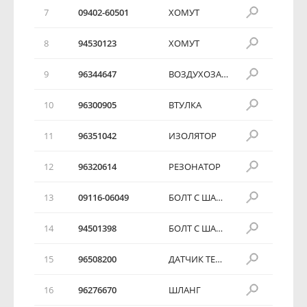
7
09402-60501
ХОМУТ
8
94530123
ХОМУТ
9
96344647
ВОЗДУХОЗАБОРНИК
10
96300905
ВТУЛКА
11
96351042
ИЗОЛЯТОР
12
96320614
РЕЗОНАТОР
13
09116-06049
БОЛТ С ШАЙБОЙ
14
94501398
БОЛТ С ШАЙБОЙ
15
96508200
ДАТЧИК ТЕМПЕРАТУРНЫЙ
16
96276670
ШЛАНГ