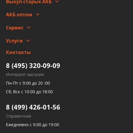
Выкуп старых АКБ
Оплата
Стоимость
Гарантии и возврат
АКБ оптом
Сотрудничество
Скидки
Сервис
Автомойка и шиномонтаж
Услуги
Заправка кондиционера авто
Изготовление и ремонт рукавов
Контакты
Детейлинг
высокого давления
Тормозных трубок
8 (495) 320-09-09
Рукавов гидроусилителей
Интерент магазин
Рукавов компрессоров и турбин
Пн-Пт с 9:00 до 20 :00
Трубок кондиционеров
Сб, Вск с 10:00 до 18:00
Шлангов трубок КПП АКПП
8 (499) 426-01-56
Развертка пайка медных стальных
Справочная
алюминиевых трубок и штуцеров
Ежедневно с 9:00 до 19:00