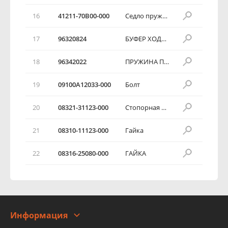
16
41211-70B00-000
Седло пружины
17
96320824
БУФЕР ХОДА СЖАТИЯ
18
96342022
ПРУЖИНА ПЕРЕДНЕЙ ПОДВЕСКИ
19
09100A12033-000
Болт
20
08321-31123-000
Стопорная шайба
21
08310-11123-000
Гайка
22
08316-25080-000
ГАЙКА
Информация
О компании