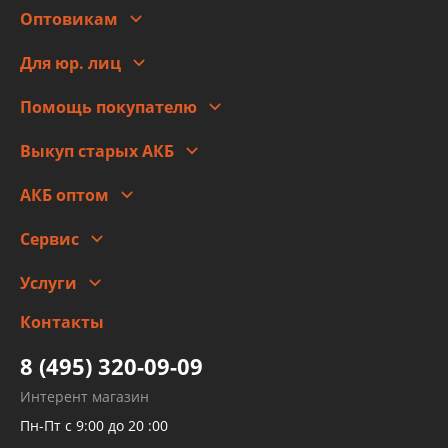
Оптовикам
Адреса
Сотрудничество
Новости
Для юр. лиц
Для юр. лиц
Автоблог
Помощь покупателю
Правовая информация
Что с моим заказом
Выкуп старых АКБ
Оплата
Стоимость
Гарантии и возврат
АКБ оптом
Сотрудничество
Скидки
Сервис
Автомойка и шиномонтаж
Услуги
Заправка кондиционера авто
Изготовление и ремонт рукавов
Контакты
Детейлинг
высокого давления
Тормозных трубок
8 (495) 320-09-09
Рукавов гидроусилителей
Интерент магазин
Рукавов компрессоров и турбин
Пн-Пт с 9:00 до 20 :00