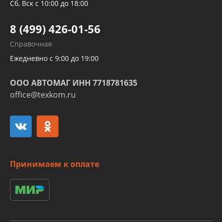
Трубок кондиционеров
Сб, Вск с 10:00 до 18:00
Шлангов трубок КПП АКПП
8 (499) 426-01-56
Развертка пайка медных стальных
Справочная
алюминиевых трубок и штуцеров
Ежедневно с 9:00 до 19:00
ООО АВТОМАГ ИНН 7718781635
office@texkom.ru
Принимаем к оплате