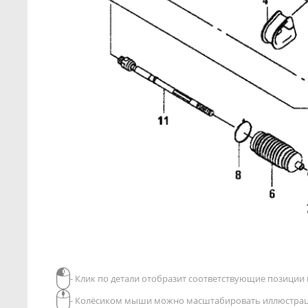
- Клик по детали отобразит соответствующие позиции в
- Колёсиком мыши можно масштабировать иллюстра