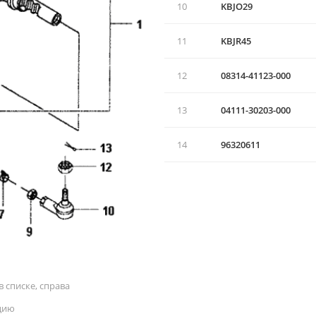
10
KBJO29
11
KBJR45
12
08314-41123-000
13
04111-30203-000
14
96320611
 списке, справа
цию