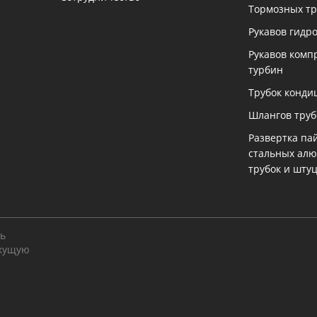
Тормозных тр
Рукавов гидр
Рукавов комп
турбин
Трубок конди
Шлангов тру
Развертка па
стальных ал
трубок и шту
ть
екущую