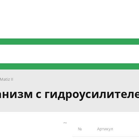
Matiz II
ханизм с гидроусилител
№
Артикул