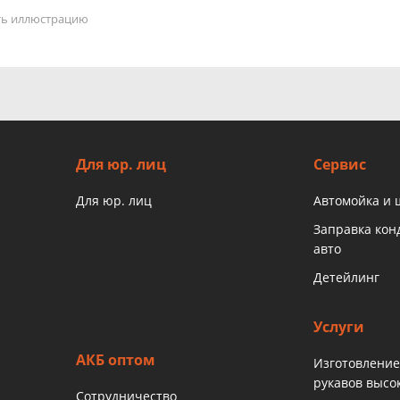
ать иллюстрацию
Для юр. лиц
Сервис
Для юр. лиц
Автомойка и
Заправка ко
авто
Детейлинг
Услуги
АКБ оптом
Изготовление
рукавов высо
Сотрудничество