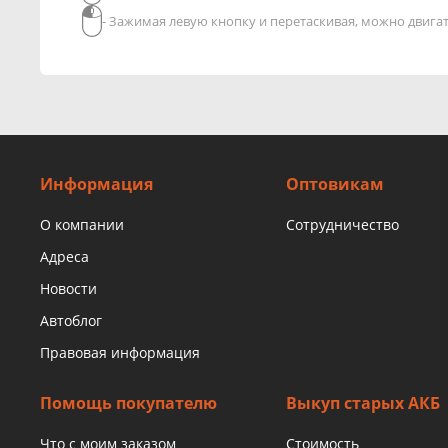
- Зажимая левую кнопку и перетаскивая, можно двиг
Информация
Оптовикам
О компании
Сотрудничество
Адреса
Новости
Автоблог
Правовая информация
Помощь покупателю
Выкуп старых АКБ
Что с моим заказом
Стоимость