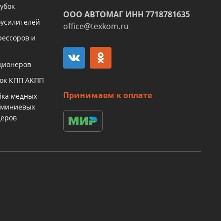
убок
ООО АВТОМАГ ИНН 7718781635
оусилителей
office@texkom.ru
рессоров и
ционеров
бок КПП АКПП
Принимаем к оплате
йка медных
юминиевых
церов