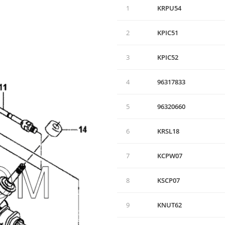
1
KRPU54
2
KPIC51
3
KPIC52
4
96317833
5
96320660
6
KRSL18
7
KCPW07
8
KSCP07
9
KNUT62