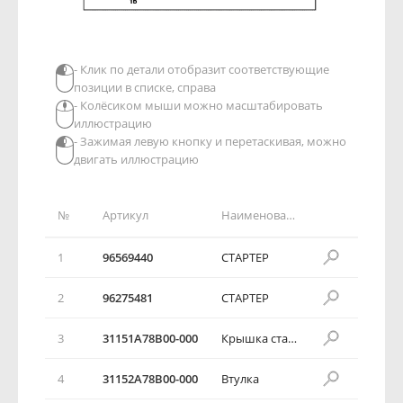
- Клик по детали отобразит соответствующие
позиции в списке, справа
- Колёсиком мыши можно масштабировать
иллюстрацию
- Зажимая левую кнопку и перетаскивая, можно
двигать иллюстрацию
№
Артикул
Наименование детали
1
96569440
СТАРТЕР
2
96275481
СТАРТЕР
3
31151A78B00-000
Крышка стартера со стороны привода
4
31152A78B00-000
Втулка