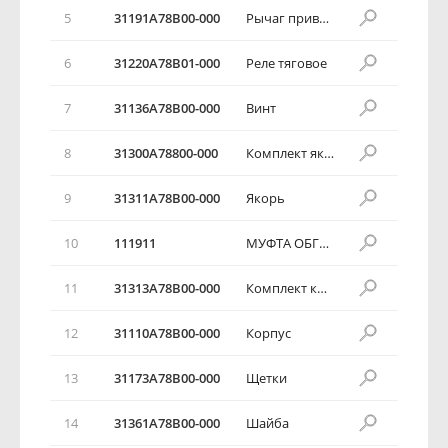
5
31191A78B00-000
Рычаг привода
6
31220A78B01-000
Реле тяговое
7
31136A78B00-000
Винт
8
31300A78800-000
Комплект якоря
9
31311A78B00-000
Якорь
10
111911
МУФТА ОБГОННАЯ
11
31313A78B00-000
Комплект колец
12
31110A78B00-000
Корпус
13
31173A78B00-000
Щетки
14
31361A78B00-000
Шайба