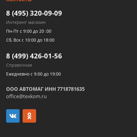
высокого давления
Тормозных трубок
8 (495) 320-09-09
Рукавов гидроусилителей
Интерент магазин
Рукавов компрессоров и турбин
Пн-Пт с 9:00 до 20 :00
Трубок кондиционеров
Сб, Вск с 10:00 до 18:00
Шлангов трубок КПП АКПП
8 (499) 426-01-56
Развертка пайка медных стальных
Справочная
алюминиевых трубок и штуцеров
Ежедневно с 9:00 до 19:00
ООО АВТОМАГ ИНН 7718781635
office@texkom.ru