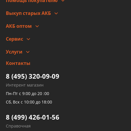
Помощь покупателю
Правовая информация
Что с моим заказом
Выкуп старых АКБ
Оплата
Стоимость
Гарантии и возврат
АКБ оптом
Сотрудничество
Скидки
Сервис
Автомойка и шиномонтаж
Услуги
Заправка кондиционера авто
Изготовление и ремонт рукавов
Контакты
Детейлинг
высокого давления
Тормозных трубок
8 (495) 320-09-09
Рукавов гидроусилителей
Интерент магазин
Рукавов компрессоров и турбин
Пн-Пт с 9:00 до 20 :00
Трубок кондиционеров
Сб, Вск с 10:00 до 18:00
Шлангов трубок КПП АКПП
8 (499) 426-01-56
Развертка пайка медных стальных
Справочная
алюминиевых трубок и штуцеров