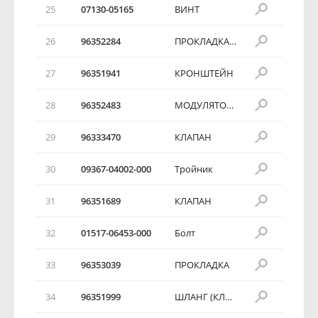
25
07130-05165
ВИНТ
26
96352284
ПРОКЛАДКА НИЖНЯЯ
27
96351941
КРОНШТЕЙН
28
96352483
МОДУЛЯТОР РЕЦИРКУЛЯЦИИ ВЫХЛОПНЫХ ГАЗОВ
29
96333470
КЛАПАН
30
09367-04002-000
Тройник
31
96351689
КЛАПАН
32
01517-06453-000
Болт
33
96353039
ПРОКЛАДКА
34
96351999
ШЛАНГ (КЛАПАН-МОДУЛЯТОР)