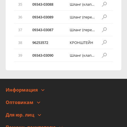
35
09343-03088
Шланг (клапан - переходник)
36
09343-03089
Шланг (переходник - клапан)
37
09343-03087
Шланг (переходник - модулятор)
38
96253572
КРОНШТЕЙН
39
09343-03090
Шланг (клапан - дроссельная заслонка)
Информация
О компании
Оптовикам
Адреса
Сотрудничество
Новости
Для юр. лиц
Для юр. лиц
Автоблог