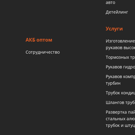
авто
Детейлинг
Услуги
АКБ оптом
Изготовление
рукавов высо
Сотрудничество
Тормозных тр
Рукавов гидр
Рукавов комп
турбин
Трубок конди
Шлангов тру
Развертка па
стальных ал
трубок и шту