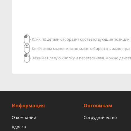
- Клик по детали отобразит соответствующие позиции в
- Колёсиком мыши можно масштабировать иллюстра
- Зажимая левую кнопку и перетаскивая, можно двиг
Информация
Оптовикам
О компании
Сотрудничество
Адреса