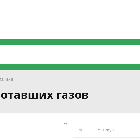
Matiz II
аботавших газов
№
Артикул