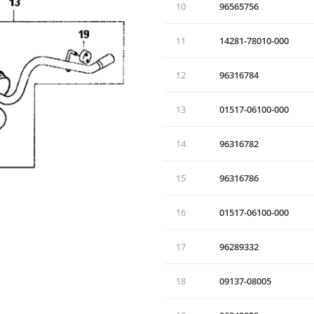
10
96565756
11
14281-78010-000
12
96316784
13
01517-06100-000
14
96316782
15
96316786
16
01517-06100-000
17
96289332
18
09137-08005