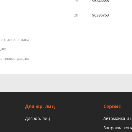
19
96348858
20
96336763
 списке, справа
цию
ать иллюстрацию
Для юр. лиц
Сервис
Для юр. лиц
Автомойка и
Заправка ко