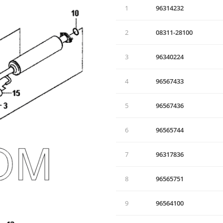
1
96314232
2
08311-28100
3
96340224
4
96567433
5
96567436
6
96565744
7
96317836
8
96565751
9
96564100