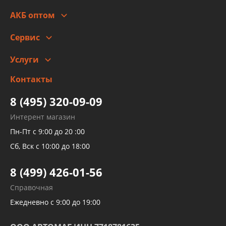
Стоимость
Гарантии и возврат
АКБ оптом
Сотрудничество
Скидки
Сервис
Автомойка и шиномонтаж
Услуги
Заправка кондиционера авто
Изготовление и ремонт рукавов
Контакты
Детейлинг
высокого давления
Тормозных трубок
8 (495) 320-09-09
Рукавов гидроусилителей
Интерент магазин
Рукавов компрессоров и турбин
Пн-Пт с 9:00 до 20 :00
Трубок кондиционеров
Сб, Вск с 10:00 до 18:00
Шлангов трубок КПП АКПП
8 (499) 426-01-56
Развертка пайка медных стальных
Справочная
алюминиевых трубок и штуцеров
Ежедневно с 9:00 до 19:00