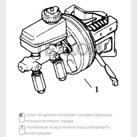
- Клик по детали отобразит соответствующие
позиции в списке, справа
- Колёсиком мыши можно масштабировать
иллюстрацию