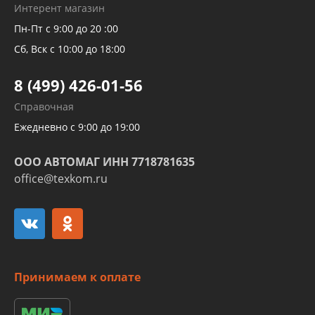
Рукавов гидроусилителей
Интерент магазин
Рукавов компрессоров и турбин
Пн-Пт с 9:00 до 20 :00
Трубок кондиционеров
Сб, Вск с 10:00 до 18:00
Шлангов трубок КПП АКПП
8 (499) 426-01-56
Развертка пайка медных стальных
Справочная
алюминиевых трубок и штуцеров
Ежедневно с 9:00 до 19:00
ООО АВТОМАГ ИНН 7718781635
office@texkom.ru
Принимаем к оплате