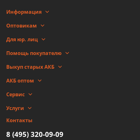
Информация
О компании
Оптовикам
Адреса
Сотрудничество
Новости
Для юр. лиц
Для юр. лиц
Автоблог
Помощь покупателю
Правовая информация
Что с моим заказом
Выкуп старых АКБ
Оплата
Стоимость
Гарантии и возврат
АКБ оптом
Сотрудничество
Скидки
Сервис
Автомойка и шиномонтаж
Услуги
Заправка кондиционера авто
Изготовление и ремонт рукавов
Контакты
Детейлинг
высокого давления
Тормозных трубок
8 (495) 320-09-09