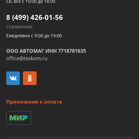
Трубок кондиционеров
Сб, Вск с 10:00 до 18:00
Шлангов трубок КПП АКПП
8 (499) 426-01-56
Развертка пайка медных стальных
Справочная
алюминиевых трубок и штуцеров
Ежедневно с 9:00 до 19:00
ООО АВТОМАГ ИНН 7718781635
office@texkom.ru
Принимаем к оплате