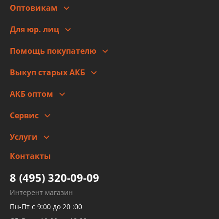
Оптовикам
Адреса
Сотрудничество
Новости
Для юр. лиц
Для юр. лиц
Автоблог
Помощь покупателю
Правовая информация
Что с моим заказом
Выкуп старых АКБ
Оплата
Стоимость
Гарантии и возврат
АКБ оптом
Сотрудничество
Скидки
Сервис
Автомойка и шиномонтаж
Услуги
Заправка кондиционера авто
Изготовление и ремонт рукавов
Контакты
Детейлинг
высокого давления
Тормозных трубок
8 (495) 320-09-09
Рукавов гидроусилителей
Интерент магазин
Рукавов компрессоров и турбин
Пн-Пт с 9:00 до 20 :00