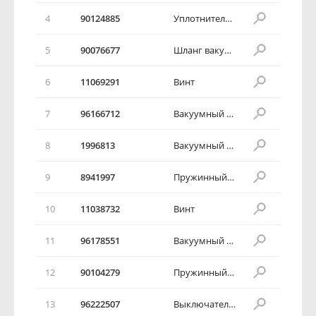
4
90124885
Уплотнитель вакуумной трубки
5
90076677
Шланг вакуумной трубки
6
11069291
Винт
7
96166712
Вакуумный бачок
8
1996813
Вакуумный привод
9
8941997
Пружинный зажим
10
11038732
Винт
11
96178551
Вакуумный шланг в сборе
12
90104279
Пружинный зажим
13
96222507
Выключатель кондиционера