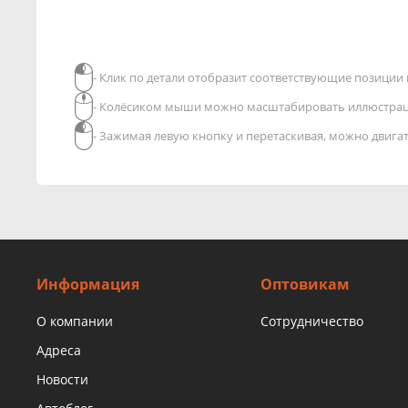
- Клик по детали отобразит соответствующие позиции в
- Колёсиком мыши можно масштабировать иллюстра
- Зажимая левую кнопку и перетаскивая, можно двиг
Информация
Оптовикам
О компании
Сотрудничество
Адреса
Новости