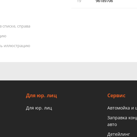
19
96189706
 списке, справа
цию
ать иллюстрацию
Для юр. лиц
Сервис
Для юр. лиц
Автомойка и
Заправка ко
авто
Детейлинг