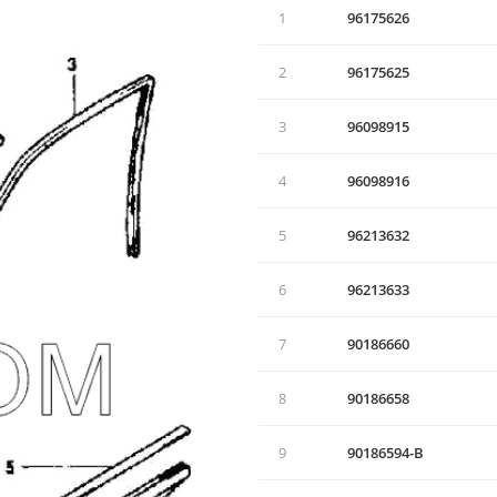
1
96175626
2
96175625
3
96098915
4
96098916
5
96213632
6
96213633
7
90186660
8
90186658
9
90186594-В