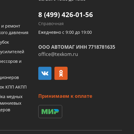
8 (499) 426-01-56
Справочная
 и ремонт
Ежедневно с 9:00 до 19:00
кого давления
убок
ООО АВТОМАГ ИНН 7718781635
оусилителей
office@texkom.ru
рессоров и
ционеров
бок КПП АКПП
Принимаем к оплате
йка медных
юминиевых
церов