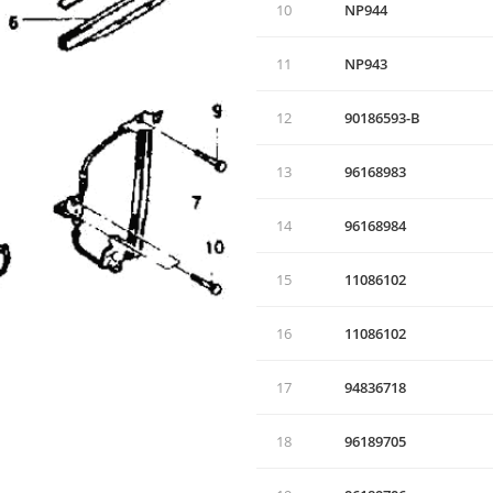
10
NР944
11
NР943
12
90186593-В
13
96168983
14
96168984
15
11086102
16
11086102
17
94836718
18
96189705