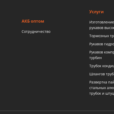
Услуги
АКБ оптом
Изготовление
рукавов высо
Сотрудничество
Тормозных тр
Рукавов гидр
Рукавов комп
турбин
Трубок конди
Шлангов тру
Развертка па
стальных ал
трубок и шту