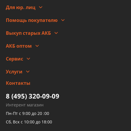
Сотрудничество
Новости
Для юр. лиц
Для юр. лиц
Автоблог
Помощь покупателю
Правовая информация
Что с моим заказом
Выкуп старых АКБ
Оплата
Стоимость
Гарантии и возврат
АКБ оптом
Сотрудничество
Скидки
Сервис
Автомойка и шиномонтаж
Услуги
Заправка кондиционера авто
Изготовление и ремонт рукавов
Контакты
Детейлинг
высокого давления
Тормозных трубок
8 (495) 320-09-09
Рукавов гидроусилителей
Интерент магазин
Рукавов компрессоров и турбин
Пн-Пт с 9:00 до 20 :00
Трубок кондиционеров
Сб, Вск с 10:00 до 18:00
Шлангов трубок КПП АКПП