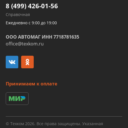
8 (499) 426-01-56
Развертка пайка медных стальных
Справочная
алюминиевых трубок и штуцеров
Ежедневно с 9:00 до 19:00
ООО АВТОМАГ ИНН 7718781635
office@texkom.ru
Принимаем к оплате
© Техком 2026. Все права защищены. Указанная