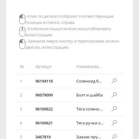
- Клик по детали отобразит соответствующие
позиции в списке, справа
- Колёсиком мыши можно масштабировать
иллюстрацию
- Зажимая левую кнопку и перетаскивая, можно
двигать иллюстрацию
№
Артикул
Наименование детали
1
96194118
Соленоид багажного отсека
2
96079099
Болт и шайба
3
96169622
Тяга соленоидной ручки
4
96169621
Тяга ручки замка
5
3467819
Зажим пружины