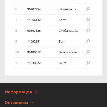
6
96207854
Защелка багажного отсека
7
11054132
Болт
8
90197135
Скоба защелки
9
11092241
Болт
10
96100612
Включатель контакта багажника
11
11038822
Винт
Информация
О компании
Оптовикам
Адреса