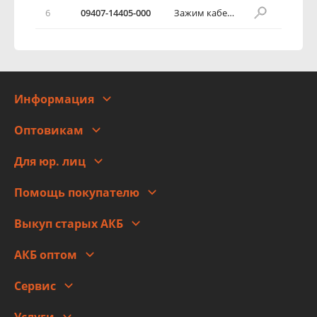
6
09407-14405-000
Зажим кабеля
Информация
О компании
Оптовикам
Адреса
Сотрудничество
Новости
Для юр. лиц
Для юр. лиц
Автоблог
Помощь покупателю
Правовая информация
Что с моим заказом
Выкуп старых АКБ
Оплата
Стоимость
Гарантии и возврат
АКБ оптом
Сотрудничество
Скидки
Сервис
Автомойка и шиномонтаж
Услуги