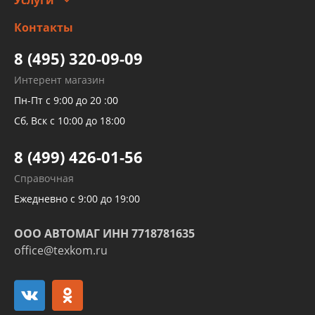
Заправка кондиционера авто
Изготовление и ремонт рукавов
Контакты
Детейлинг
высокого давления
Тормозных трубок
8 (495) 320-09-09
Рукавов гидроусилителей
Интерент магазин
Рукавов компрессоров и турбин
Пн-Пт с 9:00 до 20 :00
Трубок кондиционеров
Сб, Вск с 10:00 до 18:00
Шлангов трубок КПП АКПП
8 (499) 426-01-56
Развертка пайка медных стальных
Справочная
алюминиевых трубок и штуцеров
Ежедневно с 9:00 до 19:00
ООО АВТОМАГ ИНН 7718781635
office@texkom.ru