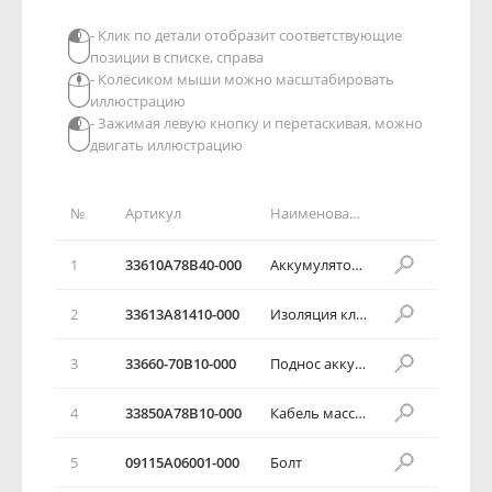
- Клик по детали отобразит соответствующие
позиции в списке, справа
- Колёсиком мыши можно масштабировать
иллюстрацию
- Зажимая левую кнопку и перетаскивая, можно
двигать иллюстрацию
№
Артикул
Наименование детали
1
33610А78В40-000
Аккумуляторная батарея в сборе
2
33613А81410-000
Изоляция клеммы аккумулятора
3
33660-70В10-000
Поднос аккумулятора
4
33850А78В10-000
Кабель массы аккумулятора
5
09115А06001-000
Болт