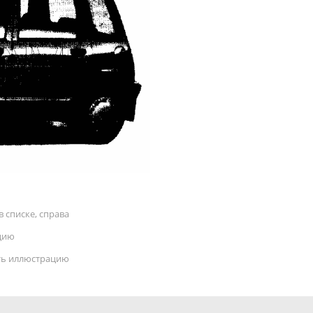
 списке, справа
цию
ать иллюстрацию