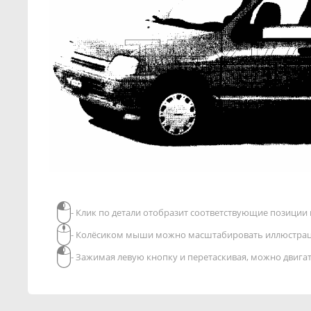
- Клик по детали отобразит соответствующие позиции в
- Колёсиком мыши можно масштабировать иллюстра
- Зажимая левую кнопку и перетаскивая, можно двиг