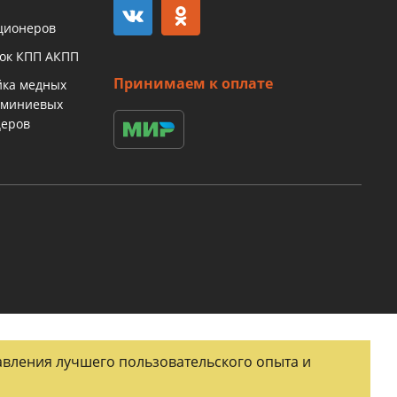
ционеров
бок КПП АКПП
Принимаем к оплате
йка медных
юминиевых
церов
тавления лучшего пользовательского опыта и