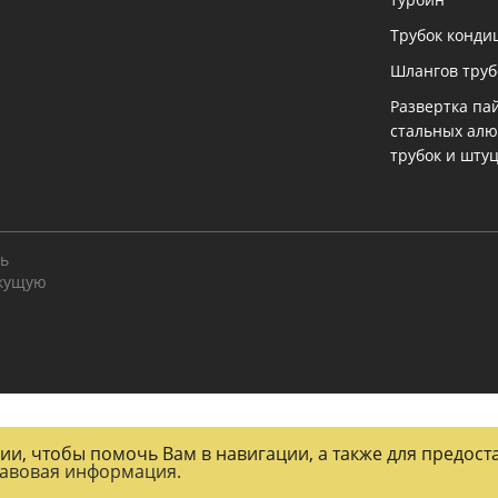
Трубок конди
Шлангов тру
Развертка па
стальных ал
трубок и шту
ть
екущую
огии, чтобы помочь Вам в навигации, а также для предос
авовая информация.