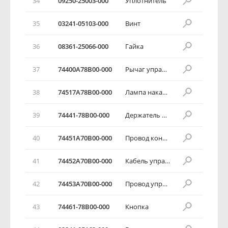
34
09250-25003-000
Уплотнитель
35
03241-05103-000
Винт
36
08361-25066-000
Гайка
37
74400А78В00-000
Рычаг управления обогревателя
38
74517А78В00-000
Лампа накаливания
39
74441-78В00-000
Держатель кабеля обогревателя
40
74451А70В00-000
Провод контроля воздуха
41
74452А70В00-000
Кабель управления
42
74453А70В00-000
Провод управления
43
74461-78В00-000
Кнопка