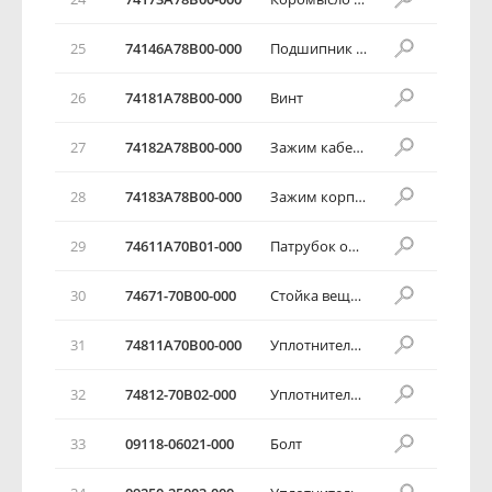
25
74146А78В00-000
Подшипник заслонки
26
74181А78В00-000
Винт
27
74182А78В00-000
Зажим кабеля
28
74183А78В00-000
Зажим корпуса
29
74611А70В01-000
Патрубок обогревателя
30
74671-70В00-000
Стойка вещевого ящика
31
74811А70В00-000
Уплотнитель трубки обогревателя
32
74812-70В02-000
Уплотнитель воздухозаборника
33
09118-06021-000
Болт