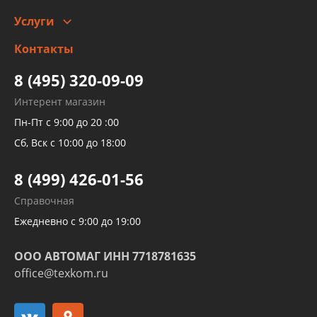
Автомойка и шиномонтаж
Услуги
Заправка кондиционера авто
Изготовление и ремонт рукавов
Контакты
Детейлинг
высокого давления
Тормозных трубок
8 (495) 320-09-09
Рукавов гидроусилителей
Интерент магазин
Рукавов компрессоров и турбин
Пн-Пт с 9:00 до 20 :00
Трубок кондиционеров
Сб, Вск с 10:00 до 18:00
Шлангов трубок КПП АКПП
8 (499) 426-01-56
Развертка пайка медных стальных
Справочная
алюминиевых трубок и штуцеров
Ежедневно с 9:00 до 19:00
ООО АВТОМАГ ИНН 7718781635
office@texkom.ru