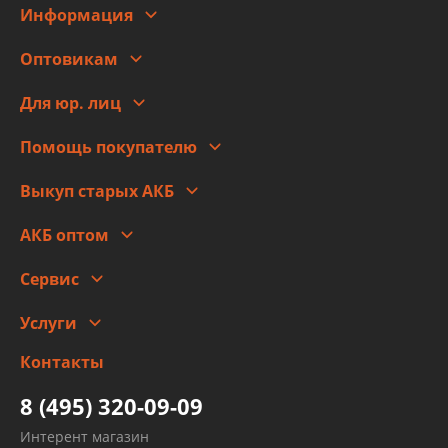
Информация
О компании
Оптовикам
Адреса
Сотрудничество
Новости
Для юр. лиц
Для юр. лиц
Автоблог
Помощь покупателю
Правовая информация
Что с моим заказом
Выкуп старых АКБ
Оплата
Стоимость
Гарантии и возврат
АКБ оптом
Сотрудничество
Скидки
Сервис
Автомойка и шиномонтаж
Услуги
Заправка кондиционера авто
Изготовление и ремонт рукавов
Контакты
Детейлинг
высокого давления
Тормозных трубок
8 (495) 320-09-09
Рукавов гидроусилителей
Интерент магазин