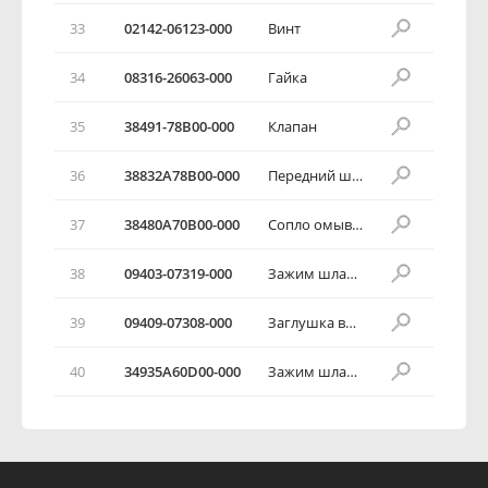
33
02142-06123-000
Винт
34
08316-26063-000
Гайка
35
38491-78В00-000
Клапан
36
38832А78В00-000
Передний шланг омывателя
37
38480А70В00-000
Сопло омывателя в сборе
38
09403-07319-000
Зажим шланга
39
09409-07308-000
Заглушка впускного отверстия
40
34935А60D00-000
Зажим шланга №1