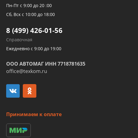
Рукавов компрессоров и турбин
Пн-Пт с 9:00 до 20 :00
Трубок кондиционеров
Сб, Вск с 10:00 до 18:00
Шлангов трубок КПП АКПП
8 (499) 426-01-56
Развертка пайка медных стальных
Справочная
алюминиевых трубок и штуцеров
Ежедневно с 9:00 до 19:00
ООО АВТОМАГ ИНН 7718781635
office@texkom.ru
Принимаем к оплате