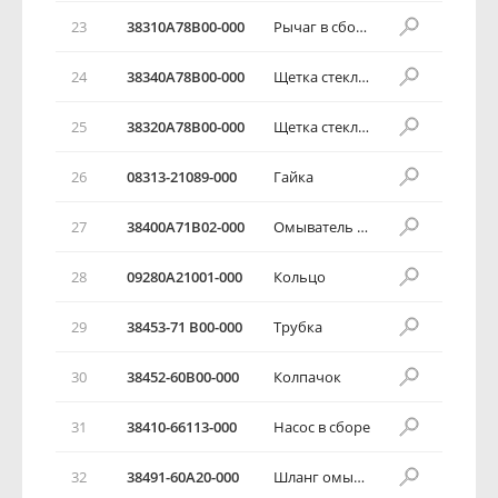
23
38310А78В00-000
Рычаг в сборе
24
38340А78В00-000
Щетка стеклоочистителя в сборе
25
38320А78В00-000
Щетка стеклоочистителя в сборе
26
08313-21089-000
Гайка
27
38400А71В02-000
Омыватель ветрового стекла
28
09280А21001-000
Кольцо
29
38453-71 В00-000
Трубка
30
38452-60В00-000
Колпачок
31
38410-66113-000
Насос в сборе
32
38491-60А20-000
Шланг омывателя