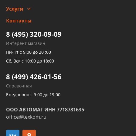
Автомойка и шиномонтаж
Услуги
Заправка кондиционера авто
Изготовление и ремонт рукавов
Контакты
Детейлинг
высокого давления
Тормозных трубок
8 (495) 320-09-09
Рукавов гидроусилителей
Интерент магазин
Рукавов компрессоров и турбин
Пн-Пт с 9:00 до 20 :00
Трубок кондиционеров
Сб, Вск с 10:00 до 18:00
Шлангов трубок КПП АКПП
8 (499) 426-01-56
Развертка пайка медных стальных
Справочная
алюминиевых трубок и штуцеров
Ежедневно с 9:00 до 19:00
ООО АВТОМАГ ИНН 7718781635
office@texkom.ru