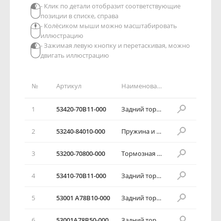
- Клик по детали отобразит соответствующие
позиции в списке, справа
- Колёсиком мыши можно масштабировать
иллюстрацию
- Зажимая левую кнопку и перетаскивая, можно
двигать иллюстрацию
№
Артикул
Наименование детали
1
53420-70В11-000
Задний тормозной цилиндр
2
53240-84010-000
Пружина и палец
3
53200-70800-000
Тормозная колодка в комплекте
4
53410-70В11-000
Задний тормозной цилиндр
5
53001 А78В10-000
Задний тормозной фартук
6
53001А78В50-000
Задний тормозной фартук