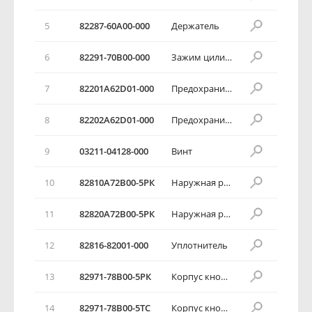
5
82287-60А00-000
Держатель
6
82291-70В00-000
Зажим цилиндра замка двери
7
82201А62D01-000
Предохранительная собачка
8
82202А62D01-000
Предохранительная собачка
9
03211-04128-000
Винт
10
82810А72В00-5РК
Наружная ручка двери
11
82820А72В00-5РК
Наружная ручка двери
12
82816-82001-000
Уплотнитель
13
82971-78В00-5РК
Корпус кнопки внутреннего замка
14
82971-78В00-5ТС
Корпус кнопки внутреннего замка