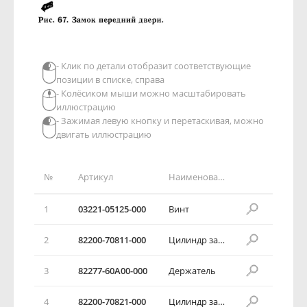
- Клик по детали отобразит соответствующие
позиции в списке, справа
- Колёсиком мыши можно масштабировать
иллюстрацию
- Зажимая левую кнопку и перетаскивая, можно
двигать иллюстрацию
№
Артикул
Наименование детали
1
03221-05125-000
Винт
2
82200-70811-000
Цилиндр замка передней двери
3
82277-60А00-000
Держатель
4
82200-70821-000
Цилиндр замка передней двери