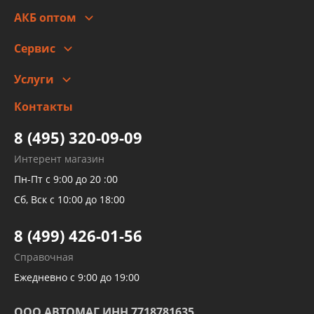
Стоимость
Гарантии и возврат
АКБ оптом
Сотрудничество
Скидки
Сервис
Автомойка и шиномонтаж
Услуги
Заправка кондиционера авто
Изготовление и ремонт рукавов
Контакты
Детейлинг
высокого давления
Тормозных трубок
8 (495) 320-09-09
Рукавов гидроусилителей
Интерент магазин
Рукавов компрессоров и турбин
Пн-Пт с 9:00 до 20 :00
Трубок кондиционеров
Сб, Вск с 10:00 до 18:00
Шлангов трубок КПП АКПП
8 (499) 426-01-56
Развертка пайка медных стальных
Справочная
алюминиевых трубок и штуцеров
Ежедневно с 9:00 до 19:00
ООО АВТОМАГ ИНН 7718781635