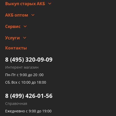
Выкуп старых АКБ
Оплата
Стоимость
Гарантии и возврат
АКБ оптом
Сотрудничество
Скидки
Сервис
Автомойка и шиномонтаж
Услуги
Заправка кондиционера авто
Изготовление и ремонт рукавов
Контакты
Детейлинг
высокого давления
Тормозных трубок
8 (495) 320-09-09
Рукавов гидроусилителей
Интерент магазин
Рукавов компрессоров и турбин
Пн-Пт с 9:00 до 20 :00
Трубок кондиционеров
Сб, Вск с 10:00 до 18:00
Шлангов трубок КПП АКПП
8 (499) 426-01-56
Развертка пайка медных стальных
Справочная
алюминиевых трубок и штуцеров
Ежедневно с 9:00 до 19:00