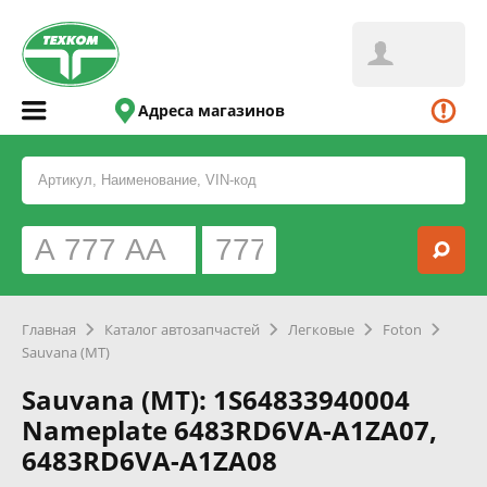
Адреса магазинов
Главная
Каталог автозапчастей
Легковые
Foton
Sauvana (MT)
Sauvana (MT): 1S64833940004
Nameplate 6483RD6VA-A1ZA07,
6483RD6VA-A1ZA08