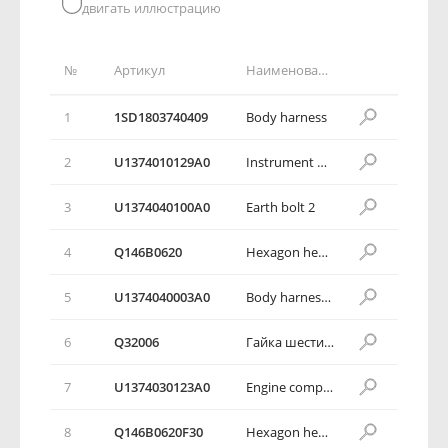
двигать иллюстрацию
№
Артикул
Наименование детали
1
1SD1803740409
Body harness
2
U1374010129A0
Instrument panel harness assembly
3
U1374040100А0
Earth bolt 2
4
Q146B0620
Hexagon head bolt, spring washer and plain washer assembly
5
U1374040003A0
Body harness bracket 3
6
Q32006
Гайка шестигранная с зубчатым буртиком
7
U1374030123А0
Engine compartment harness assembly
8
Q146B0620F30
Hexagon head bolt, spring washer and plain washer assembly