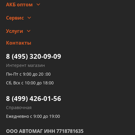
Гарантии и возврат
АКБ оптом
Сотрудничество
Скидки
Сервис
Автомойка и шиномонтаж
Услуги
Заправка кондиционера авто
Изготовление и ремонт рукавов
Контакты
Детейлинг
высокого давления
Тормозных трубок
8 (495) 320-09-09
Рукавов гидроусилителей
Интерент магазин
Рукавов компрессоров и турбин
Пн-Пт с 9:00 до 20 :00
Трубок кондиционеров
Сб, Вск с 10:00 до 18:00
Шлангов трубок КПП АКПП
8 (499) 426-01-56
Развертка пайка медных стальных
Справочная
алюминиевых трубок и штуцеров
Ежедневно с 9:00 до 19:00
ООО АВТОМАГ ИНН 7718781635