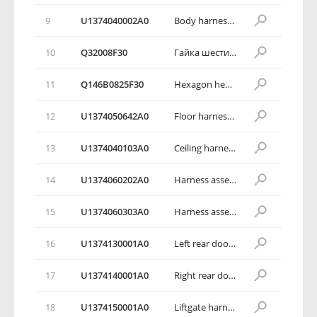
9
U1374040002A0
Body harness bracket 2
10
Q32008F30
Гайка шестигранная с зубчатым буртиком
11
Q146B0825F30
Hexagon head bolt, spring washer and plain washer assembly
12
U1374050642A0
Floor harness assembly
13
U1374040103А0
Ceiling harness assembly
14
U1374060202A0
Harness assembly, door
15
U1374060303A0
Harness assembly, door
16
U1374130001A0
Left rear door harness assembly
17
U1374140001А0
Right rear door harness assembly
18
U1374150001A0
Liftgate harness assembly