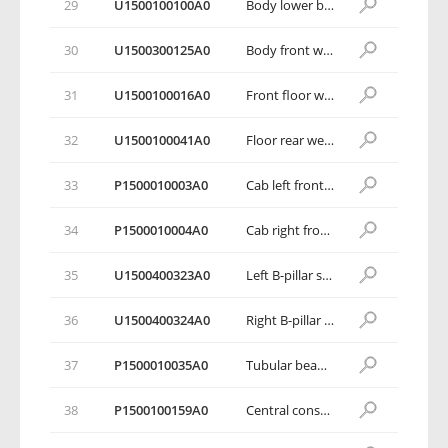
29
U1500100100A0
Body lower body weldment assembly
30
U1500300125A0
Body front wall weldment assembly
31
U1500100016A0
Front floor weldment assembly
32
U1500100041A0
Floor rear weldment assembly
33
P1500010003A0
Cab left front end plate
34
P1500010004A0
Cab right front end plate
35
U1500400323A0
Left B-pillar side collision sensor reinforcement plate
36
U1500400324A0
Right B-pillar side collision sensor reinforcement plate
37
P1500010035A0
Tubular beam right mounting bracket assembly
38
P1500100159A0
Central console mounting bracket assembly 1