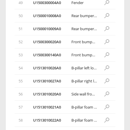
49
U1500300004A0
Fender
50
U1500010008A0
Rear bumper mounting bracket 1
51
U1500010009A0
Rear bumper mounting bracket 2
52
U1500300020A0
Front bumper lower mounting bracket
53
U1500300140A0
Front bumper side mounting bracket
54
U1513010026A0
B-pillar left lower foam material
55
U1513010027A0
B-pillar right lower foam material
56
U1513010020A0
Side wall front high foam filling material
57
U1513010021A0
B-pillar foam material 1
58
U1513010022A0
B-pillar foam material 2