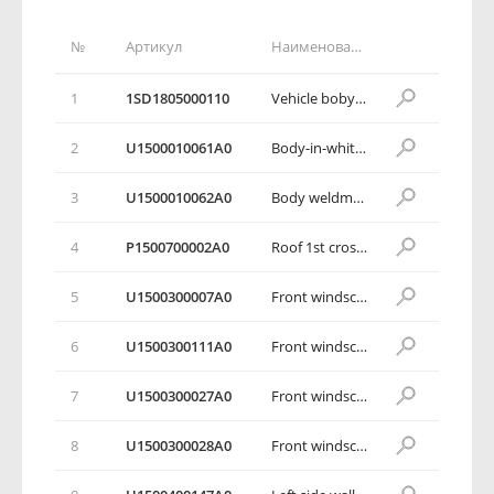
№
Артикул
Наименование детали
1
1SD1805000110
Vehicle boby assembly
2
U1500010061A0
Body-in-white assembly
3
U1500010062A0
Body weldment assembly
4
P1500700002A0
Roof 1st crossbeam assembly
5
U1500300007A0
Front windscreen lower crossbeam assembly
6
U1500300111A0
Front windscreen lower crossbeam body assembly
7
U1500300027A0
Front windscreen lower crossbeam left end plate assembly
8
U1500300028A0
Front windscreen lower crossbeam right end plate assembly