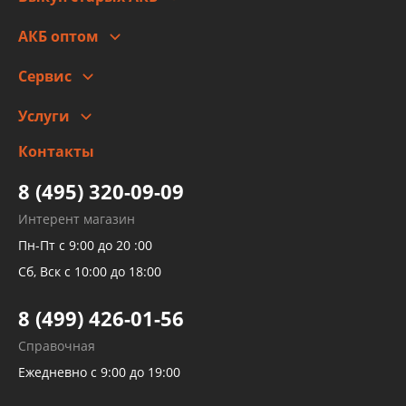
Оплата
Стоимость
Гарантии и возврат
АКБ оптом
Сотрудничество
Скидки
Сервис
Автомойка и шиномонтаж
Услуги
Заправка кондиционера авто
Изготовление и ремонт рукавов
Контакты
Детейлинг
высокого давления
Тормозных трубок
8 (495) 320-09-09
Рукавов гидроусилителей
Интерент магазин
Рукавов компрессоров и турбин
Пн-Пт с 9:00 до 20 :00
Трубок кондиционеров
Сб, Вск с 10:00 до 18:00
Шлангов трубок КПП АКПП
8 (499) 426-01-56
Развертка пайка медных стальных
Справочная
алюминиевых трубок и штуцеров
Ежедневно с 9:00 до 19:00