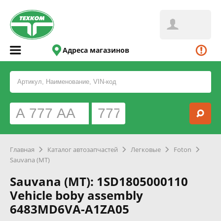
Адреса магазинов
Главная
Каталог автозапчастей
Легковые
Foton
Sauvana (MT)
Sauvana (MT): 1SD1805000110
Vehicle boby assembly
6483MD6VA-A1ZA05