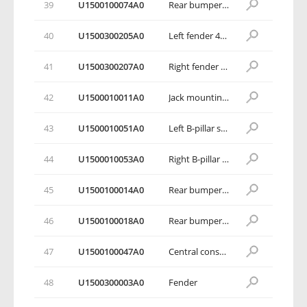
39
U1500100074A0
Rear bumper support plate assembly
40
U1500300205A0
Left fender 4th mounting bracket assembly
41
U1500300207A0
Right fender 4th mounting bracket assembly
42
U1500010011A0
Jack mounting bracket assembly
43
U1500010051A0
Left B-pillar side handrail mounting bracket assembly
44
U1500010053A0
Right B-pillar side handrail mounting bracket assembly
45
U1500100014A0
Rear bumper left side wall connecting bracket
46
U1500100018A0
Rear bumper right side wall connecting bracket
47
U1500100047A0
Central console mounting bracket 2
48
U1500300003A0
Fender