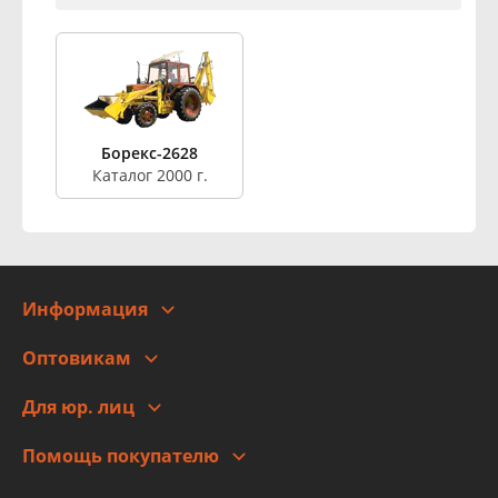
Борекс-2628
Каталог 2000 г.
Информация
О компании
Оптовикам
Адреса
Сотрудничество
Новости
Для юр. лиц
Для юр. лиц
Автоблог
Помощь покупателю
Правовая информация
Что с моим заказом