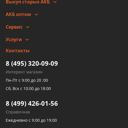
Выкуп старых АКБ
Оплата
Стоимость
Гарантии и возврат
АКБ оптом
Сотрудничество
Скидки
Сервис
Автомойка и шиномонтаж
Услуги
Заправка кондиционера авто
Изготовление и ремонт рукавов
Контакты
Детейлинг
высокого давления
Тормозных трубок
8 (495) 320-09-09
Рукавов гидроусилителей
Интерент магазин
Рукавов компрессоров и турбин
Пн-Пт с 9:00 до 20 :00
Трубок кондиционеров
Сб, Вск с 10:00 до 18:00
Шлангов трубок КПП АКПП
8 (499) 426-01-56
Развертка пайка медных стальных
Справочная
алюминиевых трубок и штуцеров
Ежедневно с 9:00 до 19:00