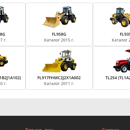
58G
FL958G
FL93
7 г.
Каталог 2015 г.
Каталог 2
1B2J1A102)
FL917FHMC2J2X1A002
TL254 (TL1A
0 г.
Каталог 2011 г.