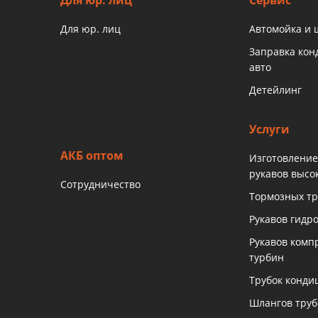
Для юр. лиц
Сервис
Для юр. лиц
Автомойка и
Заправка ко
авто
Детейлинг
Услуги
АКБ оптом
Изготовление
рукавов высо
Сотрудничество
Тормозных тр
Рукавов гидр
Рукавов комп
турбин
Трубок конди
Шлангов тру