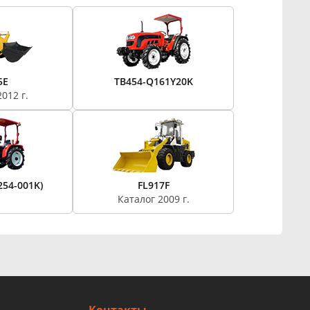
5E
TB454-Q161Y20K
012 г.
254-001K)
FL917F
Каталог 2009 г.