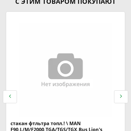
С ЭТИМ ТОВАРОМ ПОКУПАЮТ
стакан фтльтра топл.! \ MAN
F90,L/M/F2000,TGA/TGS/TGX,Bus Lion's