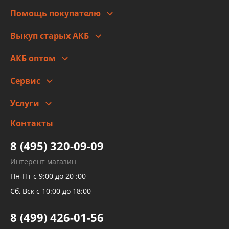
Для юр. лиц
Автоблог
Помощь покупателю
Правовая информация
Что с моим заказом
Выкуп старых АКБ
Оплата
Стоимость
Гарантии и возврат
АКБ оптом
Сотрудничество
Скидки
Сервис
Автомойка и шиномонтаж
Услуги
Заправка кондиционера авто
Изготовление и ремонт рукавов
Контакты
Детейлинг
высокого давления
Тормозных трубок
8 (495) 320-09-09
Рукавов гидроусилителей
Интерент магазин
Рукавов компрессоров и турбин
Пн-Пт с 9:00 до 20 :00
Трубок кондиционеров
Сб, Вск с 10:00 до 18:00
Шлангов трубок КПП АКПП
8 (499) 426-01-56
Развертка пайка медных стальных