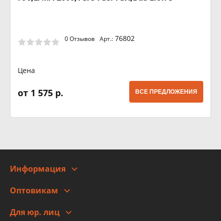
76802
0 Отзывов
Арт.:
Цена
от 1 575 р.
ВСЕ ПРЕДЛОЖЕНИЯ
Информация
О компании
Оптовикам
Адреса
Сотрудничество
Новости
Для юр. лиц