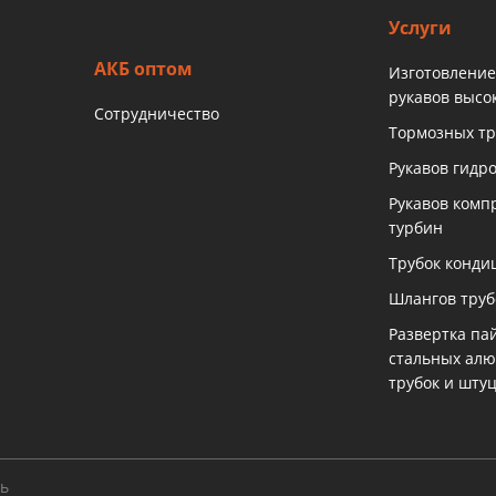
Услуги
АКБ оптом
Изготовление
рукавов высо
Сотрудничество
Тормозных тр
Рукавов гидр
Рукавов комп
турбин
Трубок конди
Шлангов тру
Развертка па
стальных ал
трубок и шту
ть