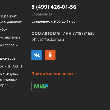
8 (499) 426-01-56
Справочная
 и ремонт
Ежедневно с 9:00 до 19:00
кого давления
убок
ООО АВТОМАГ ИНН 7718781635
оусилителей
office@texkom.ru
рессоров и
ционеров
бок КПП АКПП
Принимаем к оплате
йка медных
юминиевых
церов