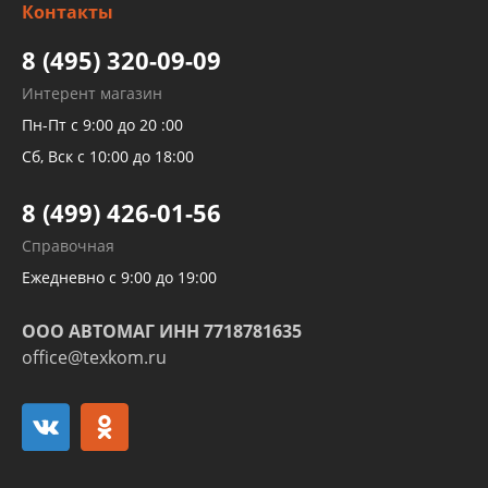
Контакты
Детейлинг
высокого давления
Тормозных трубок
8 (495) 320-09-09
Рукавов гидроусилителей
Интерент магазин
Рукавов компрессоров и турбин
Пн-Пт с 9:00 до 20 :00
Трубок кондиционеров
Сб, Вск с 10:00 до 18:00
Шлангов трубок КПП АКПП
8 (499) 426-01-56
Развертка пайка медных стальных
Справочная
алюминиевых трубок и штуцеров
Ежедневно с 9:00 до 19:00
ООО АВТОМАГ ИНН 7718781635
office@texkom.ru