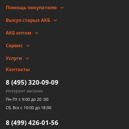
Для юр. лиц
Автоблог
Помощь покупателю
Правовая информация
Что с моим заказом
Выкуп старых АКБ
Оплата
Стоимость
Гарантии и возврат
АКБ оптом
Сотрудничество
Скидки
Сервис
Автомойка и шиномонтаж
Услуги
Заправка кондиционера авто
Изготовление и ремонт рукавов
Контакты
Детейлинг
высокого давления
Тормозных трубок
8 (495) 320-09-09
Рукавов гидроусилителей
Интерент магазин
Рукавов компрессоров и турбин
Пн-Пт с 9:00 до 20 :00
Трубок кондиционеров
Сб, Вск с 10:00 до 18:00
Шлангов трубок КПП АКПП
8 (499) 426-01-56
Развертка пайка медных стальных