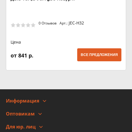
JEC-H32
0 Отзывов
Арт.:
Цена
от 841 р.
ВСЕ ПРЕДЛОЖЕНИЯ
Информация
О компании
Оптовикам
Адреса
Сотрудничество
Новости
Для юр. лиц