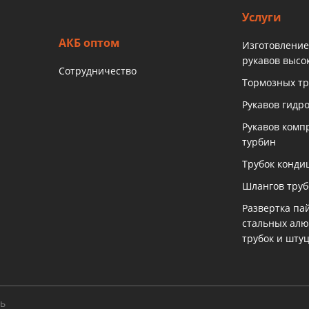
Услуги
АКБ оптом
Изготовление
рукавов высо
Сотрудничество
Тормозных тр
Рукавов гидр
Рукавов комп
турбин
Трубок конди
Шлангов тру
Развертка па
стальных ал
трубок и шту
ть