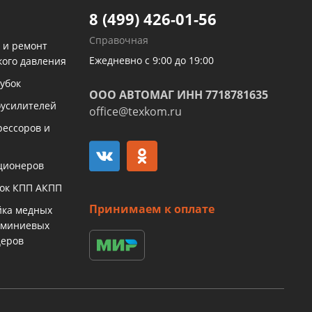
8 (499) 426-01-56
Справочная
 и ремонт
Ежедневно с 9:00 до 19:00
кого давления
убок
ООО АВТОМАГ ИНН 7718781635
оусилителей
office@texkom.ru
рессоров и
ционеров
бок КПП АКПП
Принимаем к оплате
йка медных
юминиевых
церов