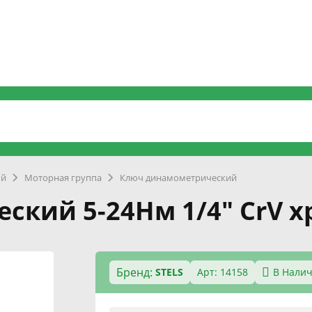
ый
Моторная группа
Ключ динамометрический
кий 5-24Нм 1/4" CrV х
Бренд:
STELS
Арт: 14158
В Нали