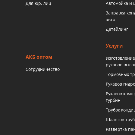
Для юр. лиц
Автомойка и
Заправка ко
авто
Детейлинг
Услуги
АКБ оптом
Изготовление
рукавов высо
Сотрудничество
Тормозных тр
Рукавов гидр
Рукавов комп
турбин
Трубок конди
Шлангов тру
Развертка па