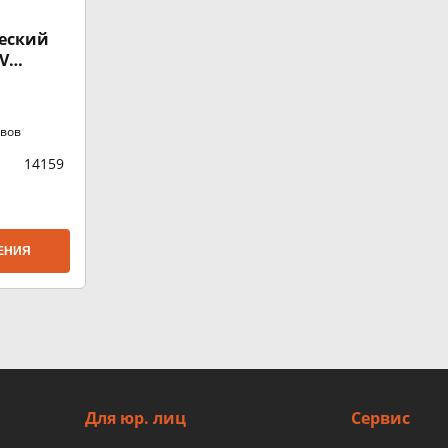
еский
rV
ывов
14159
ЕНИЯ
Для юр. лиц
Сервис