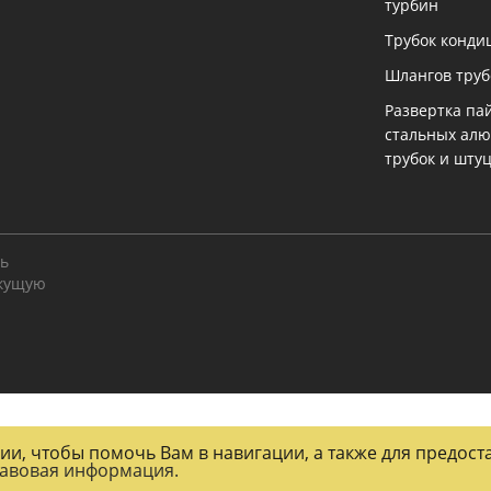
турбин
Трубок конди
Шлангов тру
Развертка па
стальных ал
трубок и шту
ть
екущую
огии, чтобы помочь Вам в навигации, а также для предос
авовая информация.