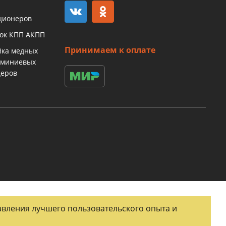
ционеров
бок КПП АКПП
Принимаем к оплате
йка медных
юминиевых
церов
тавления лучшего пользовательского опыта и