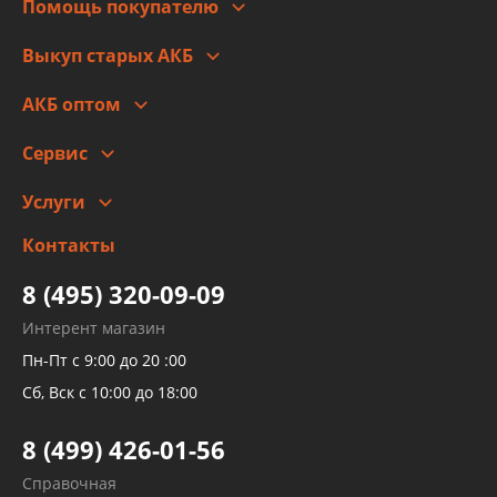
Помощь покупателю
Правовая информация
Что с моим заказом
Выкуп старых АКБ
Оплата
Стоимость
Гарантии и возврат
АКБ оптом
Сотрудничество
Скидки
Сервис
Автомойка и шиномонтаж
Услуги
Заправка кондиционера авто
Изготовление и ремонт рукавов
Контакты
Детейлинг
высокого давления
Тормозных трубок
8 (495) 320-09-09
Рукавов гидроусилителей
Интерент магазин
Рукавов компрессоров и турбин
Пн-Пт с 9:00 до 20 :00
Трубок кондиционеров
Сб, Вск с 10:00 до 18:00
Шлангов трубок КПП АКПП
8 (499) 426-01-56
Развертка пайка медных стальных
Справочная
алюминиевых трубок и штуцеров