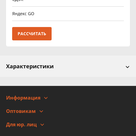
Яндекс GO
РАССЧИТАТЬ
Характеристики
Информация
О компании
Оптовикам
Адреса
Сотрудничество
Новости
Для юр. лиц
Для юр. лиц
Автоблог