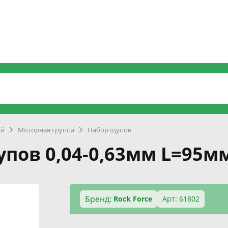
ый
Моторная группа
Набор щупов
упов 0,04-0,63мм L=95м
Бренд:
Rock Force
Арт: 61802