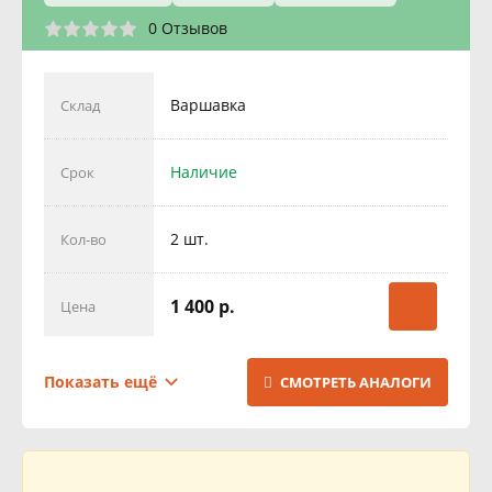
0 Отзывов
Варшавка
Склад
Наличие
Срок
2 шт.
Кол-во
1 400 р.
Цена
Бутово
Склад
Показать ещё
СМОТРЕТЬ АНАЛОГИ
Наличие
Срок