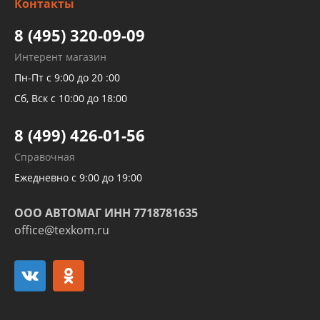
Контакты
Детейлинг
высокого давления
Тормозных трубок
8 (495) 320-09-09
Рукавов гидроусилителей
Интерент магазин
Рукавов компрессоров и турбин
Пн-Пт с 9:00 до 20 :00
Трубок кондиционеров
Сб, Вск с 10:00 до 18:00
Шлангов трубок КПП АКПП
8 (499) 426-01-56
Развертка пайка медных стальных
Справочная
алюминиевых трубок и штуцеров
Ежедневно с 9:00 до 19:00
ООО АВТОМАГ ИНН 7718781635
office@texkom.ru