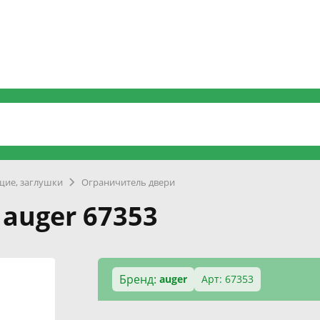
ие, заглушки
Ограничитель двери
auger 67353
Бренд:
auger
Арт: 67353