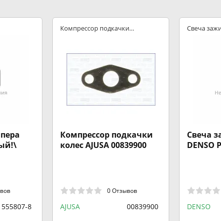
Компрессор подкачки
Свеча заж
колес
пера
Компрессор подкачки
Свеча 
ый!\
колес AJUSA 00839900
DENSO P
ывов
0 Отзывов
555807-8
AJUSA
00839900
DENSO