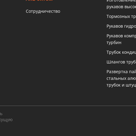
рукавов высо
Сотрудничество
Тормозных тр
Рукавов гидр
Рукавов комп
турбин
Трубок конди
Шлангов тру
Развертка па
стальных ал
трубок и шту
ть
екущую