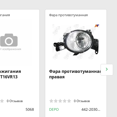
игания
Фара противотуманная
зажигания
Фара противотуманная
T16VR13
правая
0 Отзывов
0 Отзывов
5068
DEPO
442-2030R-
UE