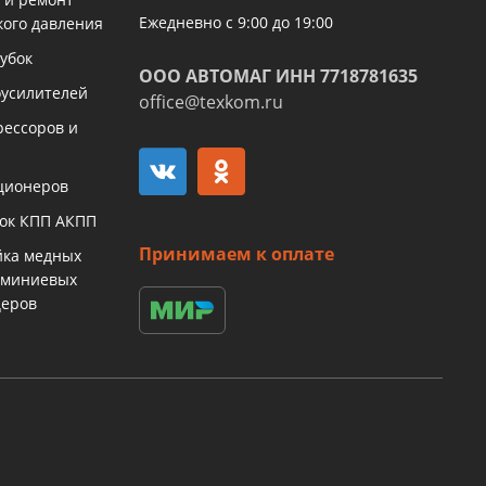
Ежедневно с 9:00 до 19:00
кого давления
убок
ООО АВТОМАГ ИНН 7718781635
оусилителей
office@texkom.ru
рессоров и
ционеров
бок КПП АКПП
Принимаем к оплате
йка медных
юминиевых
церов