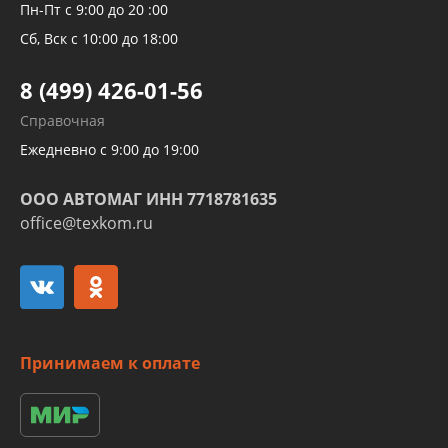
Рукавов компрессоров и турбин
Пн-Пт с 9:00 до 20 :00
Трубок кондиционеров
Сб, Вск с 10:00 до 18:00
Шлангов трубок КПП АКПП
8 (499) 426-01-56
Развертка пайка медных стальных
Справочная
алюминиевых трубок и штуцеров
Ежедневно с 9:00 до 19:00
ООО АВТОМАГ ИНН 7718781635
office@texkom.ru
Принимаем к оплате