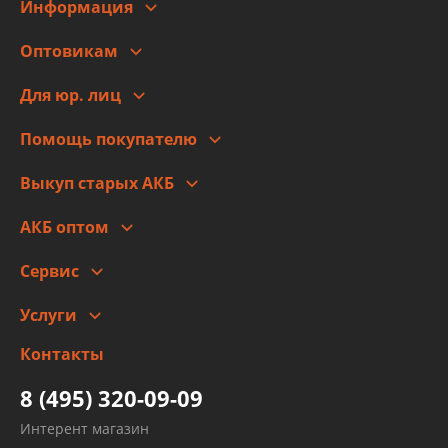
Информация
О компании
Оптовикам
Адреса
Сотрудничество
Новости
Для юр. лиц
Для юр. лиц
Автоблог
Помощь покупателю
Правовая информация
Что с моим заказом
Выкуп старых АКБ
Оплата
Стоимость
Гарантии и возврат
АКБ оптом
Сотрудничество
Скидки
Сервис
Автомойка и шиномонтаж
Услуги
Заправка кондиционера авто
Изготовление и ремонт рукавов
Контакты
Детейлинг
высокого давления
Тормозных трубок
8 (495) 320-09-09
Рукавов гидроусилителей
Интерент магазин